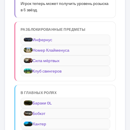
Игрок теперь может получить уровень розыска
в 6 звёзд.
РАЗБЛОКИРОВАННЫЕ ПРЕДМЕТЫ
Инфернус
Номер Клайменуса
Сила мёртвых
Клуб свингеров
В ГЛАВНЫХ РОЛЯХ
Бараки OL
Бобкэт
Хантер