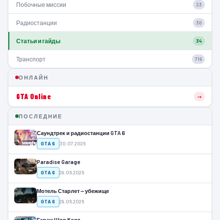
Побочные миссии
23
Радиостанции
30
Статьи и гайды
34
Транспорт
716
ОНЛАЙН
GTA Online
→
ПОСЛЕДНИЕ
Саундтрек и радиостанции GTA 6
GTA 6
30.07.2026
Paradise Garage
GTA 6
29.06.2026
Мотель Старлет — убежище
GTA 6
29.06.2026
Гараж Шор Корт