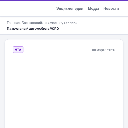
GTA-Action.ru
Энциклопедия
Моды
Новости
Главная
›
База знаний
›
GTA Vice City Stories
›
Патрульный автомобиль VCPD
08 марта 2026
GTA