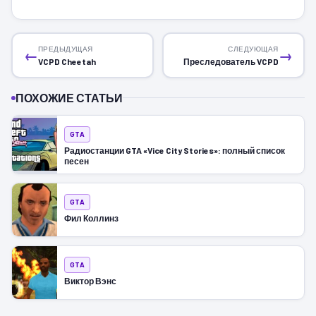
ПРЕДЫДУЩАЯ
СЛЕДУЮЩАЯ
←
→
VCPD Cheetah
Преследователь VCPD
ПОХОЖИЕ СТАТЬИ
GTA
Радиостанции GTA «Vice City Stories»: полный список
песен
GTA
Фил Коллинз
GTA
Виктор Вэнс