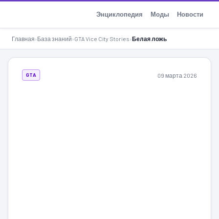
GTA-Action.ru
Энциклопедия
Моды
Новости
Главная
›
База знаний
›
GTA Vice City Stories
›
Белая ложь
09 марта 2026
GTA