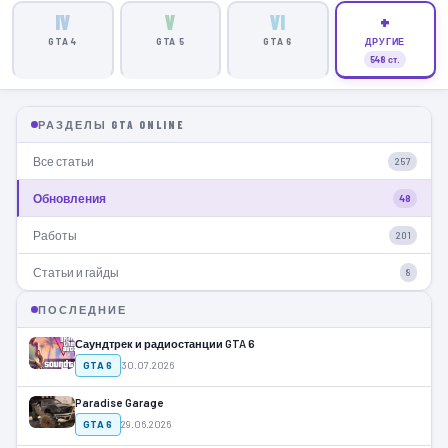
IV
V
VI
+
GTA 4
GTA 5
GTA 6
ДРУГИЕ
548 ст.
РАЗДЕЛЫ GTA ONLINE
Все статьи
257
Обновления
48
Работы
201
Статьи и гайды
8
ПОСЛЕДНИЕ
Саундтрек и радиостанции GTA 6
GTA 6
30.07.2026
Paradise Garage
GTA 6
29.06.2026