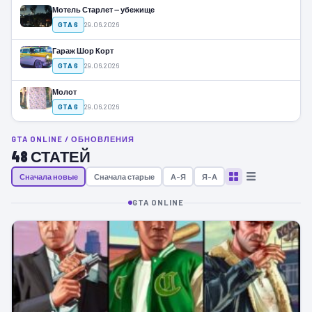
Мотель Старлет — убежище
GTA 6
29.06.2026
Гараж Шор Корт
GTA 6
29.06.2026
Молот
GTA 6
29.06.2026
GTA ONLINE / ОБНОВЛЕНИЯ
48 СТАТЕЙ
Сначала новые
Сначала старые
А–Я
Я–А
GTA ONLINE