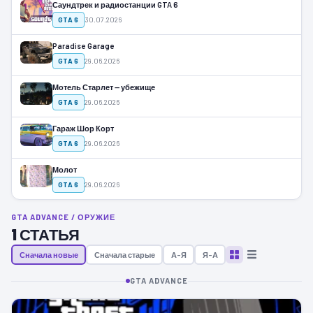
Саундтрек и радиостанции GTA 6
GTA 6
30.07.2026
Paradise Garage
GTA 6
29.06.2026
Мотель Старлет — убежище
GTA 6
29.06.2026
Гараж Шор Корт
GTA 6
29.06.2026
Молот
GTA 6
29.06.2026
GTA ADVANCE / ОРУЖИЕ
1 СТАТЬЯ
Сначала новые
Сначала старые
А–Я
Я–А
GTA ADVANCE