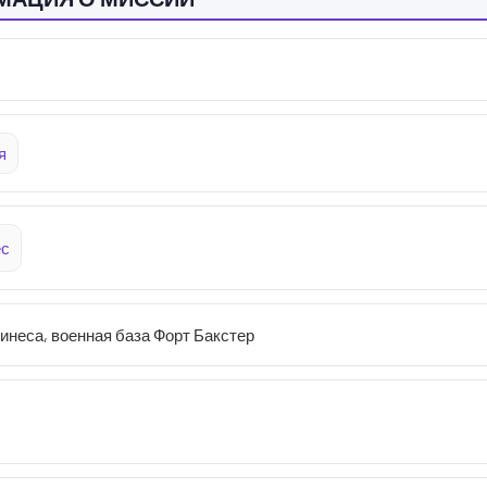
я
ес
неса, военная база Форт Бакстер