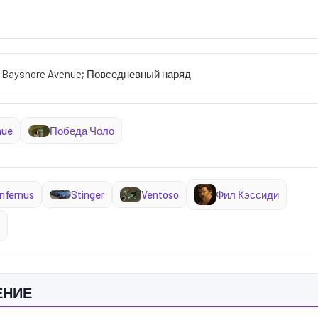
1 Bayshore Avenue; Повседневный наряд
nue
Победа Чоло
Infernus
Stinger
Ventoso
Фил Кэссиди
ЕНИЕ