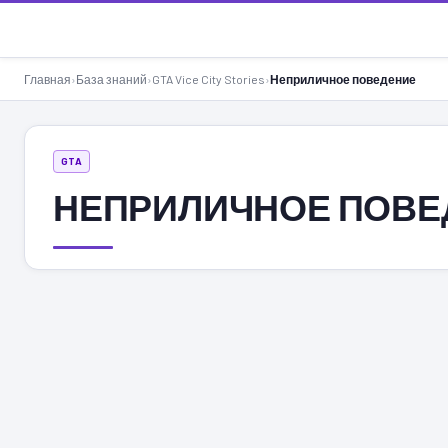
GTA-Action.ru
Главная
›
База знаний
›
GTA Vice City Stories
›
Неприличное поведение
GTA
НЕПРИЛИЧНОЕ ПОВЕ