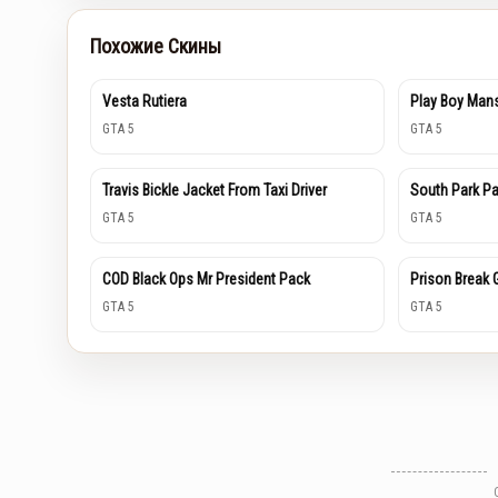
Похожие Скины
Vesta Rutiera
Play Boy Mans
GTA 5
GTA 5
Travis Bickle Jacket From Taxi Driver
South Park P
GTA 5
GTA 5
COD Black Ops Mr President Pack
Prison Break
GTA 5
GTA 5