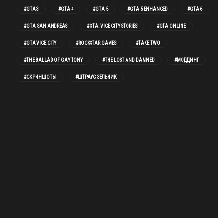
#GTA 3
#GTA 4
#GTA 5
#GTA 5 ENHANCED
#GTA 6
#GTA: SAN ANDREAS
#GTA: VICE CITY STORIES
#GTA ONLINE
#GTA VICE CITY
#ROCKSTAR GAMES
#TAKE TWO
#THE BALLAD OF GAY TONY
#THE LOST AND DAMNED
#МОДДИНГ
#СКРИНШОТЫ
#ШТРАУС ЗЕЛЬНИК