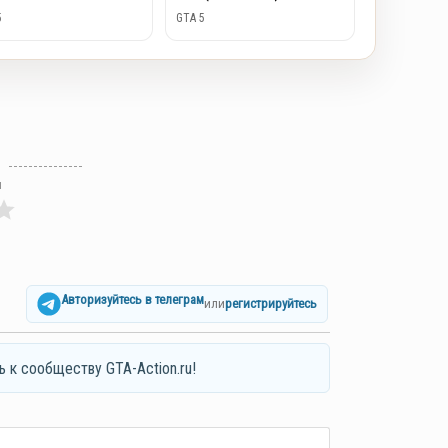
5
GTA 5
л
Авторизуйтесь в телеграм
или
регистрируйтесь
ь к сообществу GTA-Action.ru!