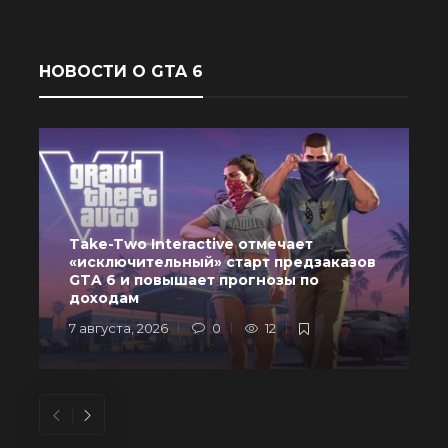
НОВОСТИ О GTA 6
Take-Two Interactive отмечает
«исключительный» старт предзаказов
GTA 6 и повышает прогнозы по
доходам
7 августа, 2026
0
12
6