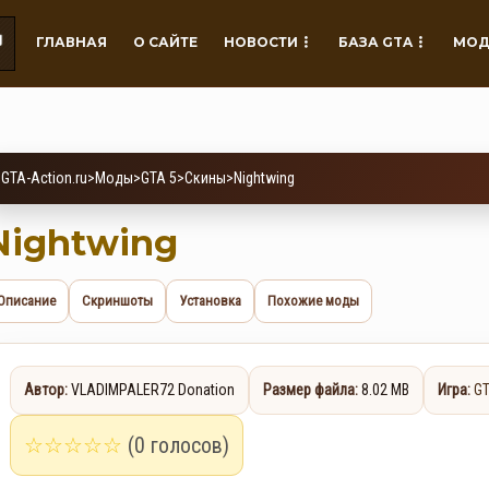
ГЛАВНАЯ
О САЙТЕ
НОВОСТИ
БАЗА GTA
МОД
GTA-Action.ru
>
Моды
>
GTA 5
>
Скины
>
Nightwing
Nightwing
Описание
Скриншоты
Установка
Похожие моды
Автор:
VLADIMPALER72 Donation
Размер файла:
8.02 MB
Игра:
GT
☆
☆
☆
☆
☆
(0 голосов)