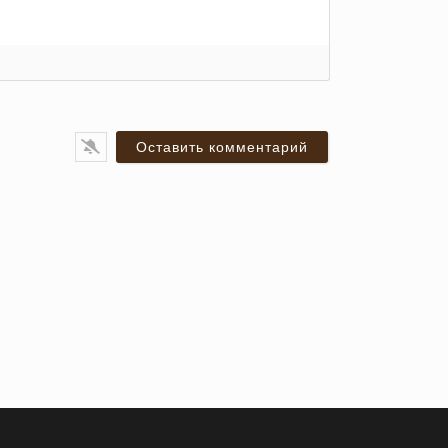
я*
ail*