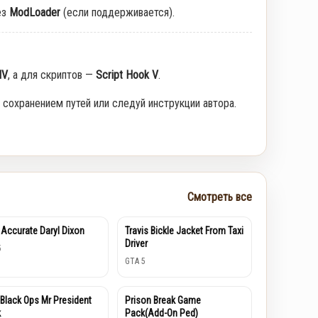
ез
ModLoader
(если поддерживается).
IV
, а для скриптов —
Script Hook V
.
 сохранением путей или следуй инструкции автора.
Смотреть все
 Accurate Daryl Dixon
Travis Bickle Jacket From Taxi
Driver
5
GTA 5
Black Ops Mr President
Prison Break Game
k
Pack(Add-On Ped)