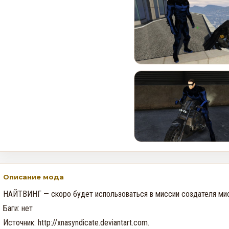
Rockstar и Netflix представят
новый трейлер геймплея GTA
6 первыми
0
30
Недельное событие GTA
Online: Летний ограбление (6–
12 августа)
0
349
Описание мода
НАЙТВИНГ — скоро будет использоваться в миссии создателя ми
Баги: нет

Источник: http://xnasyndicate.deviantart.com.
