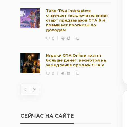
Take-Two Interactive
отмечает «исключительный»
старт предзаказов GTA 6 и
повышает прогнозы по
доходам
0
12
Игроки GTA Online тратят
больше денег, несмотря на
замедление продаж GTA V
0
15
СЕЙЧАС НА САЙТЕ