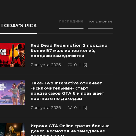
последние
популярные
TODAY'S PICK
Red Dead Redemption 2 продано
более 87 миллионов копий,
продажи замедляются
7 августа, 2026
0
Новые Арт-Работы GTA 6
Take-Two Interactive отмечает
Опубликованы Перед Выходом
Rockstar и
«исключительный» старт
Трейлера №3
трейлер г
предзаказов GTA 6 и повышает
прогнозы по доходам
 августа, 2026
0
84
6 августа, 20
7 августа, 2026
0
Игроки GTA Online тратят больше
денег, несмотря на замедление