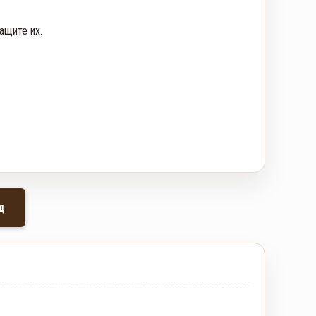
щите их. 

д