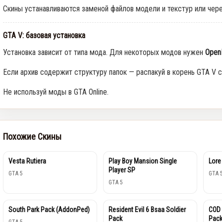
Скины устанавливаются заменой файлов модели и текстур или чер
GTA V: базовая установка
Установка зависит от типа мода. Для некоторых модов нужен
Open
Если архив содержит структуру папок — распакуй в корень GTA V с
Не используй моды в GTA Online.
Похожие Скины
Vesta Rutiera
Play Boy Mansion Single
Lore
Player SP
GTA 5
GTA 
GTA 5
South Park Pack (AddonPed)
Resident Evil 6 Bsaa Soldier
COD 
Pack
Pac