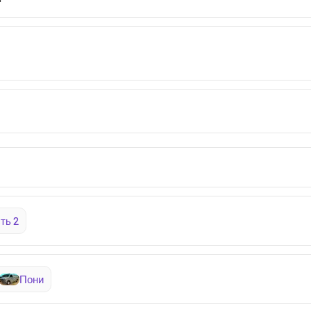
ть 2
Пони