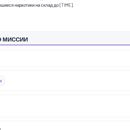
шиеся наркотики на склад до [TIME].
О МИССИИ
я
т