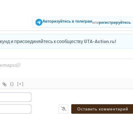
Авторизуйтесь в телеграм
или
регистрируйтесь
екунд и присоединяйтесь к сообществу GTA-Action.ru!
{}
[+]
Имя*
Email*