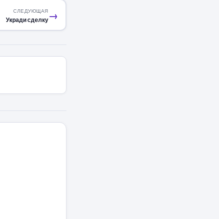
СЛЕДУЮЩАЯ
→
Укради сделку