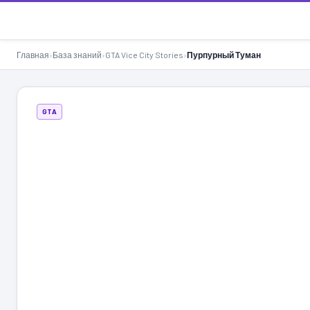
GTA-Action.ru
Главная
›
База знаний
›
GTA Vice City Stories
›
Пурпурный Туман
GTA