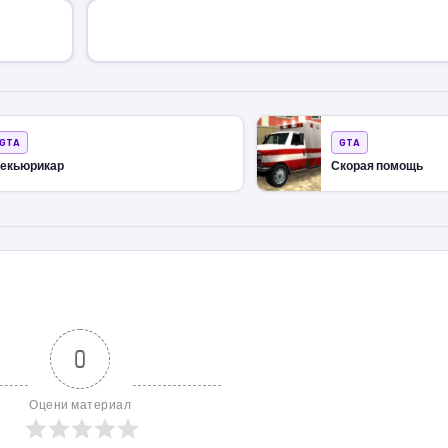
GTA
GTA
екьюрикар
Скорая помощь
0
Оцени материал