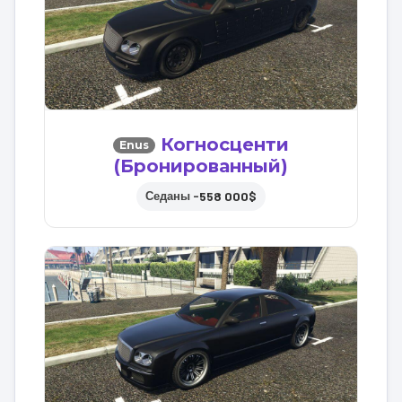
Когносценти
Enus
(Бронированный)
558 000$
Седаны –