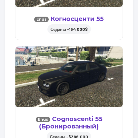
Когносценти 55
Enus
154 000$
Седаны –
Cognoscenti 55
Enus
(Бронированный)
$396,000
Седаны –