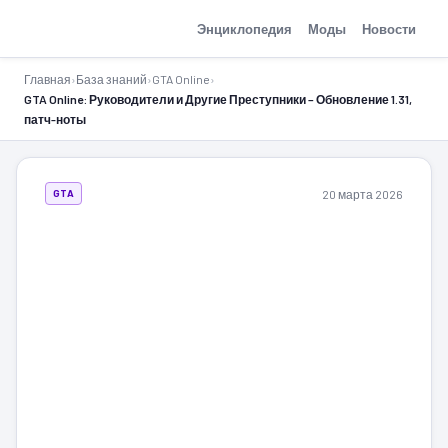
GTA-Action.ru
Энциклопедия
Моды
Новости
Главная
›
База знаний
›
GTA Online
›
GTA Online: Руководители и Другие Преступники – Обновление 1.31,
патч-ноты
20 марта 2026
GTA