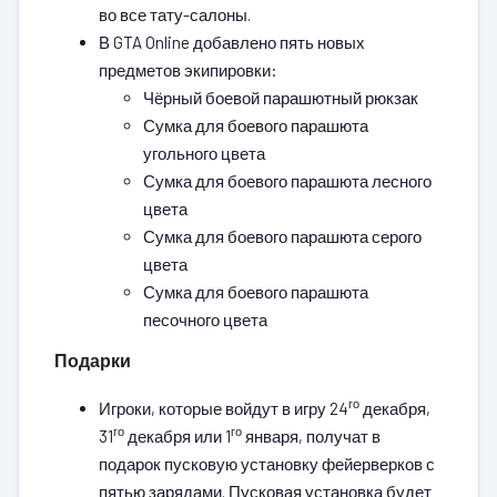
во все тату-салоны.
В GTA Online добавлено пять новых
предметов экипировки:
Чёрный боевой парашютный рюкзак
Сумка для боевого парашюта
угольного цвета
Сумка для боевого парашюта лесного
цвета
Сумка для боевого парашюта серого
цвета
Сумка для боевого парашюта
песочного цвета
Подарки
го
Игроки, которые войдут в игру 24
декабря,
го
го
31
декабря или 1
января, получат в
подарок пусковую установку фейерверков с
пятью зарядами. Пусковая установка будет