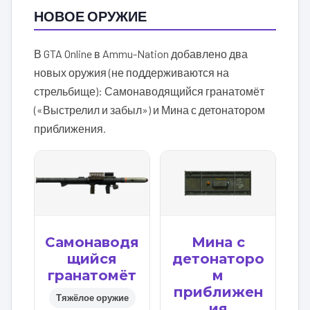
НОВОЕ ОРУЖИЕ
В GTA Online в Ammu-Nation добавлено два
новых оружия (не поддерживаются на
стрельбище): Самонаводящийся гранатомёт
(«Выстрелил и забыл») и Мина с детонатором
приближения.
Самонаводя
Мина с
щийся
детонаторо
гранатомёт
м
приближен
Тяжёлое оружие
ия