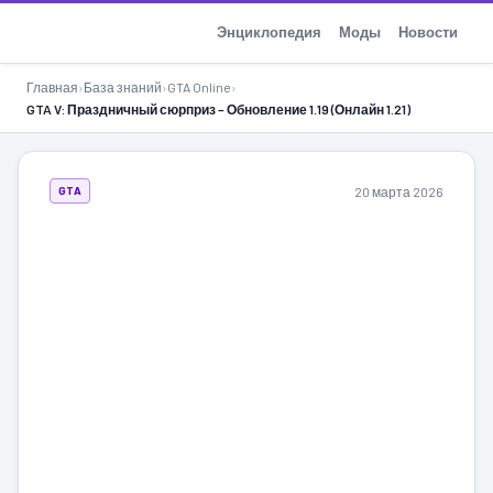
GTA-Action.ru
Энциклопедия
Моды
Новости
Главная
›
База знаний
›
GTA Online
›
GTA V: Праздничный сюрприз – Обновление 1.19 (Онлайн 1.21)
20 марта 2026
GTA