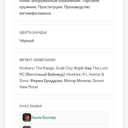
гонки; Вооружённые ограбления; Торговля
оружием; Проституция; Производство
метамфетамина
ЦВЕТА БАНДЫ
Чёрный
ФРОНТ-КОМПАНИИ
Honkers; The Range, Stab City; Клуб-бар The Lost
MC (Восточный Вайнвуд); Hookies; R L Hunter &
Sons; Ферма Браддока; Мотор Мотель; Dream
View Motel
УЧАСТНИКИ
Эшли Батлер