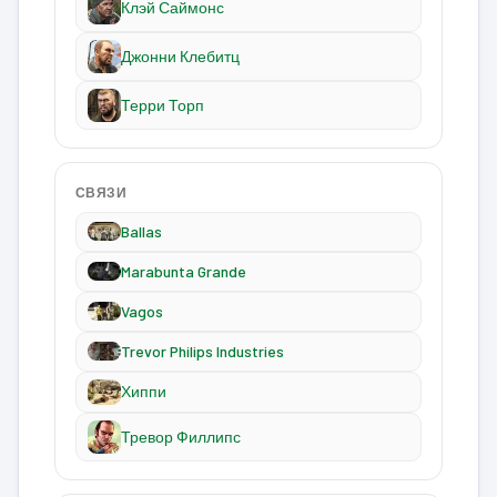
Клэй Саймонс
Джонни Клебитц
Терри Торп
СВЯЗИ
Ballas
Marabunta Grande
Vagos
Trevor Philips Industries
Хиппи
Тревор Филлипс