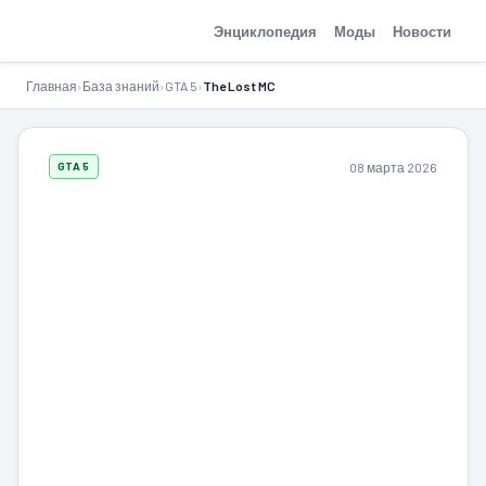
GTA-Action.ru
Энциклопедия
Моды
Новости
Главная
›
База знаний
›
GTA 5
›
The Lost MC
08 марта 2026
GTA 5