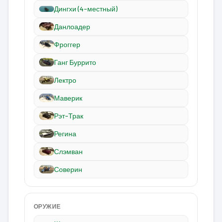
Дингхи (4-местный)
Данлоадер
Фроггер
Ганг Буррито
Лектро
Маверик
Рэт-Трак
Регина
Слэмван
Соверин
ОРУЖИЕ