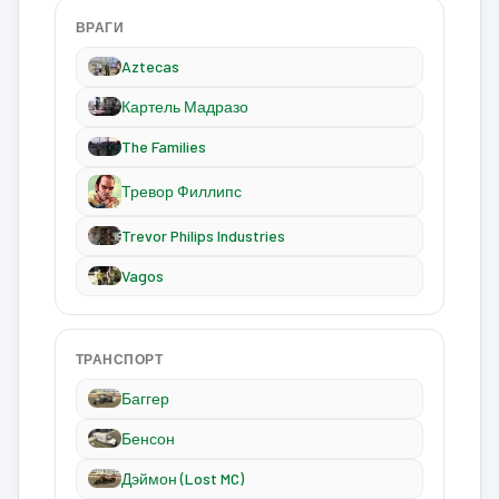
ВРАГИ
Aztecas
Картель Мадразо
The Families
Тревор Филлипс
Trevor Philips Industries
Vagos
ТРАНСПОРТ
Баггер
Бенсон
Дэймон (Lost MC)