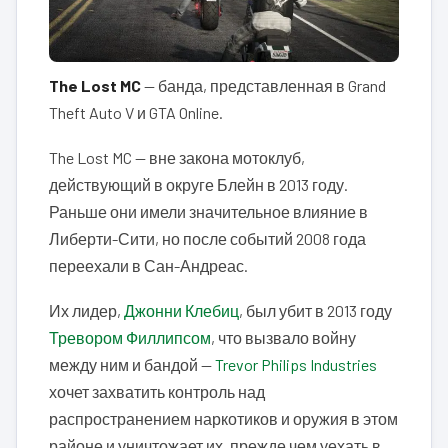
The Lost MC
— банда, представленная в Grand
Theft Auto V и GTA Online.
The Lost MC — вне закона мотоклуб,
действующий в округе Блейн в 2013 году.
Раньше они имели значительное влияние в
Либерти-Сити, но после событий 2008 года
переехали в Сан-Андреас.
Их лидер,
Джонни Клебиц
, был убит в 2013 году
Тревором Филлипсом
, что вызвало войну
между ним и бандой —
Trevor Philips Industries
хочет захватить контроль над
распространением наркотиков и оружия в этом
районе и уничтожает их, прежде чем уехать в