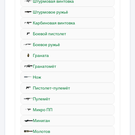
Штурмовая винтовка
Штурмовое ружьё
Карбиновая винтовка
Боевой пистолет
Боевое ружьё
Граната
Гранатомёт
Нож
Пистолет-пулемёт
Пулемёт
Микро ПП
Миниган
Молотов