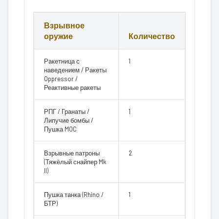
Взрывное
оружие
Количество
Ракетница с
1
наведением / Ракеты
Oppressor /
Реактивные ракеты
РПГ / Гранаты /
1
Липучие бомбы /
Пушка MOC
Взрывные патроны
2
(Тяжёлый снайпер Mk
II)
Пушка танка (Rhino /
1
БТР)