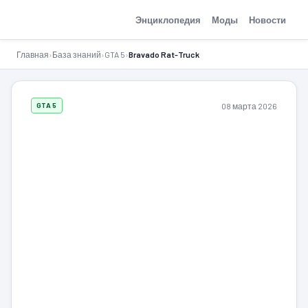
GTA-Action.ru
Энциклопедия
Моды
Новости
Главная
›
База знаний
›
GTA 5
›
Bravado Rat-Truck
08 марта 2026
GTA 5