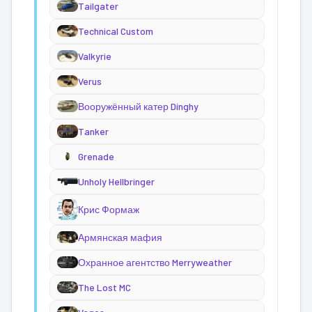
Tailgater
Technical Custom
Valkyrie
Verus
Вооружённый катер Dinghy
Tanker
Grenade
Unholy Hellbringer
Крис Формаж
Армянская мафия
Охранное агентство Merryweather
The Lost MC