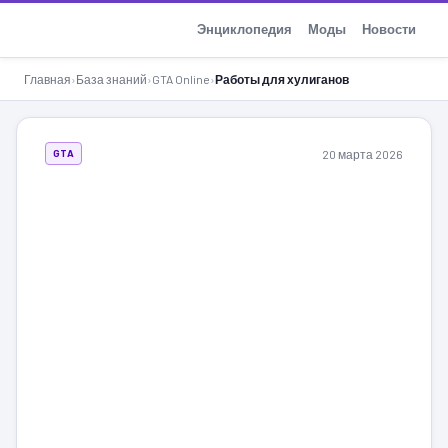
GTA-Action.ru
Энциклопедия
Моды
Новости
Главная
›
База знаний
›
GTA Online
›
Работы для хулиганов
20 марта 2026
GTA