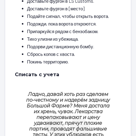
Доставьте фургон в LS Customs.
Доставьте фургон в [место]
Подайте сигнал, чтобы открыть ворота.
Подожди, пока ворота откроются.
Припаркуйся рядом с бензобаком.
Тихо улизни из убежища.
Подорви дистанционную бомбу.
Сбрось копов с хвоста.
Покинь территорию.
Списать с учета
Ладно, давай хоть раз сделаем
по-честному и надерём задницу
Большой Фарме? Меня достала
их хрень, чувак. Лекарства
перепаковывают и цену
удваивают, прячут плохие
партии, проводят фальшивые
тесты. У этих ублюдков есть