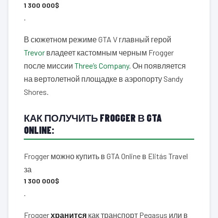
1 300 000$
.
В сюжетном режиме GTA V главный герой
Trevor
владеет кастомным черным Frogger
после миссии
Three’s Company
. Он появляется
на вертолетной площадке в аэропорту Sandy
Shores.
КАК ПОЛУЧИТЬ FROGGER В GTA
ONLINE:
Frogger можно купить в GTA Online в Elitás Travel
за
1 300 000$
.
Frogger
хранится
как транспорт Pegasus или в