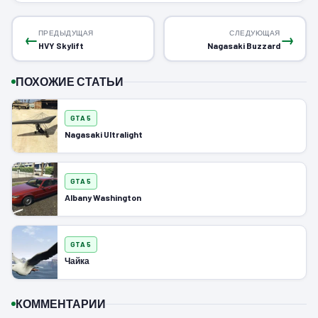
ПРЕДЫДУЩАЯ
СЛЕДУЮЩАЯ
←
→
HVY Skylift
Nagasaki Buzzard
ПОХОЖИЕ СТАТЬИ
GTA 5
Nagasaki Ultralight
GTA 5
Albany Washington
GTA 5
Чайка
КОММЕНТАРИИ