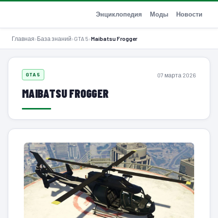
GTA-Action.ru
Энциклопедия
Моды
Новости
Главная
›
База знаний
›
GTA 5
›
Maibatsu Frogger
07 марта 2026
GTA 5
MAIBATSU FROGGER