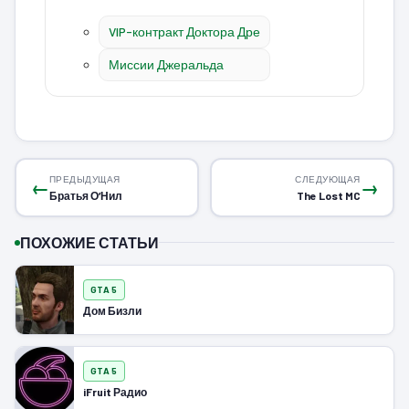
VIP-контракт Доктора Дре
Миссии Джеральда
ПРЕДЫДУЩАЯ
СЛЕДУЮЩАЯ
←
→
Братья О’Нил
The Lost MC
ПОХОЖИЕ СТАТЬИ
GTA 5
Дом Бизли
GTA 5
iFruit Радио