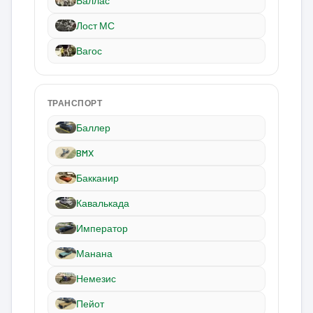
Баллас
Лост МС
Вагос
ТРАНСПОРТ
Баллер
BMX
Бакканир
Кавалькада
Император
Манана
Немезис
Пейот