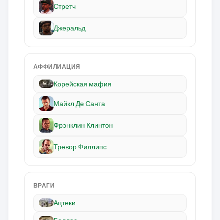
Стретч
Джеральд
АФФИЛИАЦИЯ
Корейская мафия
Майкл Де Санта
Фрэнклин Клинтон
Тревор Филлипс
ВРАГИ
Ацтеки