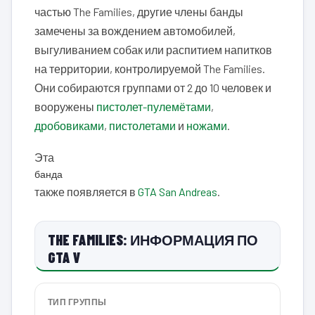
частью The Families, другие члены банды
замечены за вождением автомобилей,
выгуливанием собак или распитием напитков
на территории, контролируемой The Families.
Они собираются группами от 2 до 10 человек и
вооружены
пистолет-пулемётами
,
дробовиками
,
пистолетами
и
ножами
.
Эта
банда
также появляется в
GTA San Andreas
.
THE FAMILIES: ИНФОРМАЦИЯ ПО
GTA V
ТИП ГРУППЫ