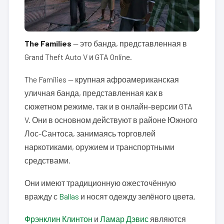
The Families
— это банда, представленная в
Grand Theft Auto V и GTA Online.
The Families — крупная афроамериканская
уличная банда, представленная как в
сюжетном режиме, так и в онлайн-версии GTA
V. Они в основном действуют в районе Южного
Лос-Сантоса, занимаясь торговлей
наркотиками, оружием и транспортными
средствами.
Они имеют традиционную ожесточённую
вражду с
Ballas
и носят одежду зелёного цвета.
Фрэнклин Клинтон
и
Ламар Дэвис
являются