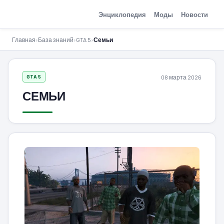
GTA-Action.ru
Энциклопедия
Моды
Новости
Главная
›
База знаний
›
GTA 5
›
Семьи
08 марта 2026
GTA 5
СЕМЬИ