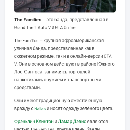
The Families
— это банда, представленная в
Grand Theft Auto V и GTA Online.
The Families — крупная афроамериканская
уличная банда, представленная как в
сюжетном режиме, так и в онлайн-версии GTA
V. Они в основном действуют в районе Южного
Лос-Сантоса, занимаясь торговлей
наркотиками, оружием и транспортными
средствами.
Они имеют традиционную ожесточённую
вражду с
Ballas
и носят одежду зелёного цвета.
Фрэнклин Клинтон
и
Ламар Дэвис
являются
частью The Families, другие члены банды