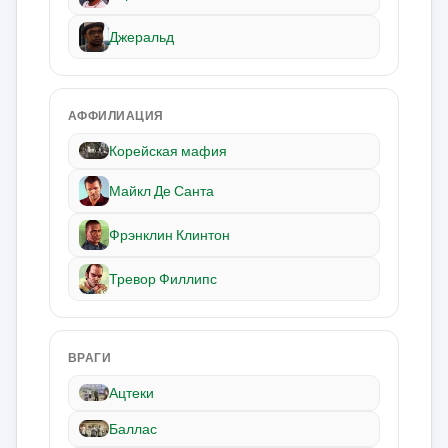
Джеральд
АФФИЛИАЦИЯ
Корейская мафия
Майкл Де Санта
Фрэнклин Клинтон
Тревор Филлипс
ВРАГИ
Ацтеки
Баллас