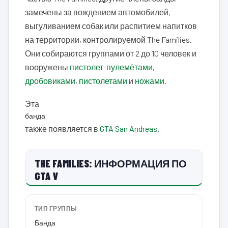
замечены за вождением автомобилей,
выгуливанием собак или распитием напитков
на территории, контролируемой The Families.
Они собираются группами от 2 до 10 человек и
вооружены
пистолет-пулемётами
,
дробовиками
,
пистолетами
и
ножами
.
Эта
банда
также появляется в
GTA San Andreas
.
THE FAMILIES: ИНФОРМАЦИЯ ПО
GTA V
ТИП ГРУППЫ
Банда