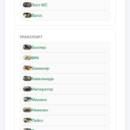
Лост МС
Вагос
ТРАНСПОРТ
Баллер
BMX
Бакканир
Кавалькада
Император
Манана
Немезис
Пейот