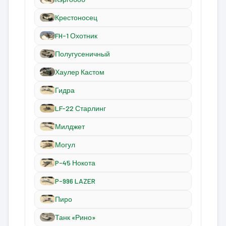
Крестоносец
FH-1 Охотник
Полугусеничный
Хаулер Кастом
Гидра
LF-22 Старлинг
Милджет
Могул
P-45 Нокота
P-996 LAZER
Пиро
Танк «Рино»