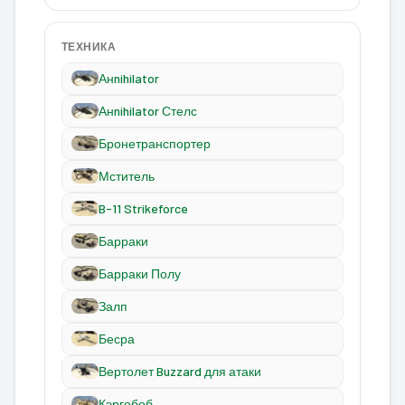
ТЕХНИКА
Анnihilator
Анnihilator Стелс
Бронетранспортер
Мститель
B-11 Strikeforce
Барраки
Барраки Полу
Залп
Бесра
Вертолет Buzzard для атаки
Кэргобоб