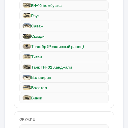
RM-10 Бомбушка
Роуг
Саваж
Сквади
Трастёр (Реактивный ранец)
Титан
Танк TM-02 Ханджали
Валькирия
Волотол
Винки
ОРУЖИЕ