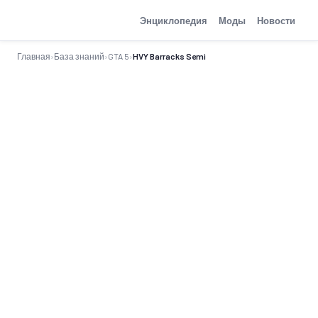
GTA-Action.ru
Энциклопедия
Моды
Новости
Главная
›
База знаний
›
GTA 5
›
HVY Barracks Semi