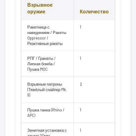
Взрывное
оружие
Количество
Ракетница с
1
наведением / Ракеты
Oppressor /
Реактивные ракеты
РПГ / Гранаты /
1
Липкая бомба /
Пушка MOC
Взрывные патроны
2
(Тяжёлый снайпер Mk
II)
Пушка танка (Rhino /
1
APC)
Зенитная установка с
1
двумя 20мм