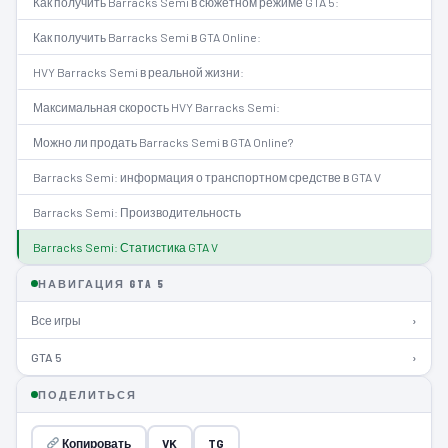
Как получить Barracks Semi в сюжетном режиме GTA 5:
Как получить Barracks Semi в GTA Online:
HVY Barracks Semi в реальной жизни:
Максимальная скорость HVY Barracks Semi:
Можно ли продать Barracks Semi в GTA Online?
Barracks Semi: информация о транспортном средстве в GTA V
Barracks Semi: Производительность
Barracks Semi: Статистика GTA V
НАВИГАЦИЯ GTA 5
Все игры
›
GTA 5
›
ПОДЕЛИТЬСЯ
Копировать
VK
TG