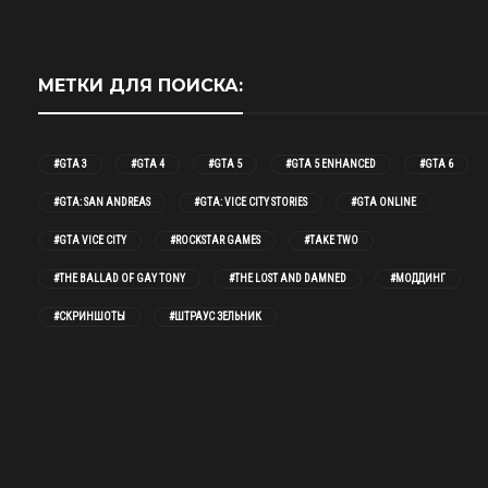
МЕТКИ ДЛЯ ПОИСКА:
#GTA 3
#GTA 4
#GTA 5
#GTA 5 ENHANCED
#GTA 6
#GTA: SAN ANDREAS
#GTA: VICE CITY STORIES
#GTA ONLINE
#GTA VICE CITY
#ROCKSTAR GAMES
#TAKE TWO
#THE BALLAD OF GAY TONY
#THE LOST AND DAMNED
#МОДДИНГ
#СКРИНШОТЫ
#ШТРАУС ЗЕЛЬНИК