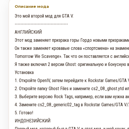
Описание мода
Это мой второй мод для GTA V.

-------------------------------------

АНГЛИЙСКИЙ

Этот мод заменяет призрака горы Гордо новыми призраками
Он также заменяет кровавые слова «спортсмена» на знамени
Tomorrow We Scavenge». Так что он поставляется с английс
Я также включил 2 версии Ghost: оригинальную и бонусную 
Установка

1. Откройте OpenIV, затем перейдите к Rockstar Games/GTA V/
2. Откройте папку Ghost Files и замените cs2_08_ghost.ytd и
3. Выберите версию Rock Tags, например, если вам нужна анг
4. Замените cs2_08_generic02_tag в Rockstar Games/GTA V/X64
5. Готово! 

ИНДОНЕЗИЙСКИЙ

Первый мод, который был в GTA V, и этот мод, и мой кочак, я