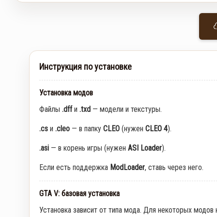
Инструкция по установке
Установка модов
Файлы
.dff
и
.txd
— модели и текстуры.
.cs
и
.cleo
— в папку
CLEO
(нужен
CLEO 4
).
.asi
— в корень игры (нужен
ASI Loader
).
Если есть поддержка
ModLoader
, ставь через него.
GTA V: базовая установка
Установка зависит от типа мода. Для некоторых модов