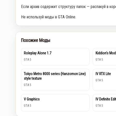
Если архив содержит структуру папок — распакуй в кор
Не используй моды в GTA Online.
Похожие Моды
Roleplay Alone 1.7
Kiddion’s Mod
GTA 5
GTA 5
Tokyo Metro 8000 series (Hanzomon Line)
IV RTX Lite
style texture
GTA 5
GTA 5
V Graphics
IV Definite Edi
GTA 5
GTA 5