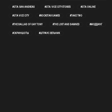
#GTA: SAN ANDREAS
#GTA: VICE CITY STORIES
#GTA ONLINE
#GTA VICE CITY
#ROCKSTAR GAMES
#TAKE TWO
#THE BALLAD OF GAY TONY
#THE LOST AND DAMNED
#МОДДИНГ
#СКРИНШОТЫ
#ШТРАУС ЗЕЛЬНИК