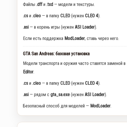
Файлы
.dff
и
.txd
— модели и текстуры.
.cs
и
.cleo
— в папку
CLEO
(нужен
CLEO 4
).
.asi
— в корень игры (нужен
ASI Loader
).
Если есть поддержка
ModLoader
, ставь через него.
GTA San Andreas: базовая установка
Модели транспорта и оружия часто ставятся заменой в
Editor
.
.cs
и
.cleo
— в папку
CLEO
(нужен
CLEO 4
).
.asi
— рядом с
gta_sa.exe
(нужен
ASI Loader
).
Безопасный способ для моделей —
ModLoader
.