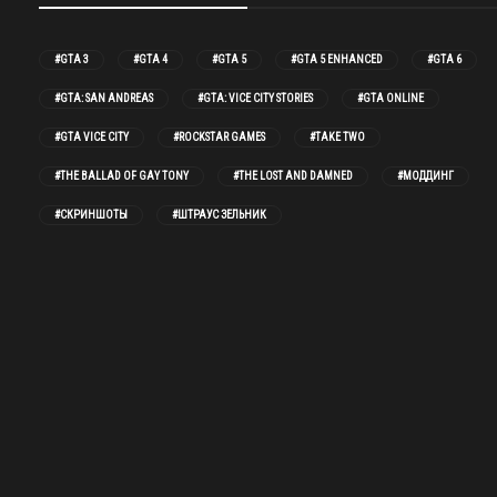
#GTA 3
#GTA 4
#GTA 5
#GTA 5 ENHANCED
#GTA 6
#GTA: SAN ANDREAS
#GTA: VICE CITY STORIES
#GTA ONLINE
#GTA VICE CITY
#ROCKSTAR GAMES
#TAKE TWO
#THE BALLAD OF GAY TONY
#THE LOST AND DAMNED
#МОДДИНГ
#СКРИНШОТЫ
#ШТРАУС ЗЕЛЬНИК