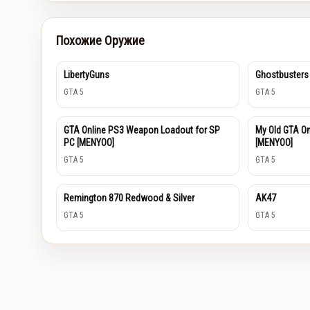
Похожие Оружие
LibertyGuns
Ghostbusters
GTA 5
GTA 5
GTA Online PS3 Weapon Loadout for SP
My Old GTA O
PC [MENYOO]
[MENYOO]
GTA 5
GTA 5
Remington 870 Redwood & Silver
AK47
GTA 5
GTA 5