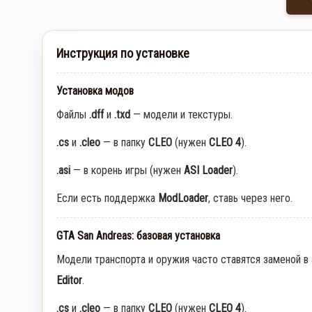
Инструкция по установке
Установка модов
Файлы
.dff
и
.txd
— модели и текстуры.
.cs
и
.cleo
— в папку
CLEO
(нужен
CLEO 4
).
.asi
— в корень игры (нужен
ASI Loader
).
Если есть поддержка
ModLoader
, ставь через него.
GTA San Andreas: базовая установка
Модели транспорта и оружия часто ставятся заменой в
Editor
.
.cs
и
.cleo
— в папку
CLEO
(нужен
CLEO 4
).