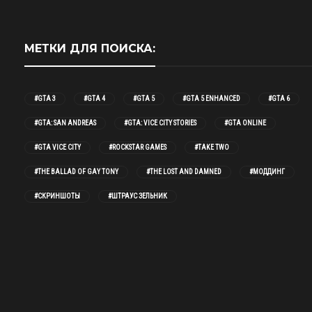
МЕТКИ ДЛЯ ПОИСКА:
#GTA 3
#GTA 4
#GTA 5
#GTA 5 ENHANCED
#GTA 6
#GTA: SAN ANDREAS
#GTA: VICE CITY STORIES
#GTA ONLINE
#GTA VICE CITY
#ROCKSTAR GAMES
#TAKE TWO
#THE BALLAD OF GAY TONY
#THE LOST AND DAMNED
#МОДДИНГ
#СКРИНШОТЫ
#ШТРАУС ЗЕЛЬНИК