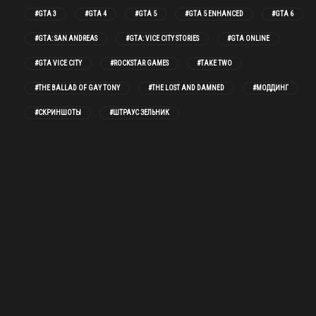
#GTA 3
#GTA 4
#GTA 5
#GTA 5 ENHANCED
#GTA 6
#GTA: SAN ANDREAS
#GTA: VICE CITY STORIES
#GTA ONLINE
#GTA VICE CITY
#ROCKSTAR GAMES
#TAKE TWO
#THE BALLAD OF GAY TONY
#THE LOST AND DAMNED
#МОДДИНГ
#СКРИНШОТЫ
#ШТРАУС ЗЕЛЬНИК