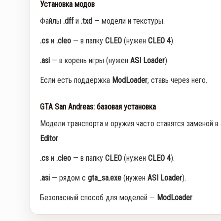
Установка модов
Файлы
.dff
и
.txd
— модели и текстуры.
.cs
и
.cleo
— в папку
CLEO
(нужен
CLEO 4
).
.asi
— в корень игры (нужен
ASI Loader
).
Если есть поддержка
ModLoader
, ставь через него.
GTA San Andreas: базовая установка
Модели транспорта и оружия часто ставятся заменой в
Editor
.
.cs
и
.cleo
— в папку
CLEO
(нужен
CLEO 4
).
.asi
— рядом с
gta_sa.exe
(нужен
ASI Loader
).
Безопасный способ для моделей —
ModLoader
.