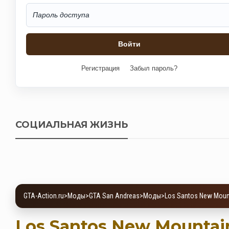
Регистрация
Забыл пароль?
СОЦИАЛЬНАЯ ЖИЗНЬ
GTA-Action.ru
>
Моды
>
GTA San Andreas
>
Моды
>
Los Santos New Moun
Los Santos New Mountai