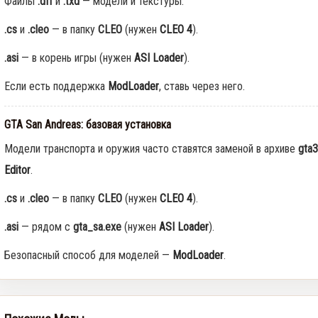
Файлы
.dff
и
.txd
— модели и текстуры.
.cs
и
.cleo
— в папку
CLEO
(нужен
CLEO 4
).
.asi
— в корень игры (нужен
ASI Loader
).
Если есть поддержка
ModLoader
, ставь через него.
GTA San Andreas: базовая установка
Модели транспорта и оружия часто ставятся заменой в архиве
gta3
Editor
.
.cs
и
.cleo
— в папку
CLEO
(нужен
CLEO 4
).
.asi
— рядом с
gta_sa.exe
(нужен
ASI Loader
).
Безопасный способ для моделей —
ModLoader
.