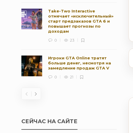
Take-Two Interactive
отмечает «исключительный»
старт предзаказов GTA 6 и
повышает прогнозы по
доходам
0
23
Игроки GTA Online тратят
больше денег, несмотря на
замедление продаж GTA V
0
21
СЕЙЧАС НА САЙТЕ