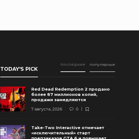
последние
популярные
TODAY'S PICK
Red Dead Redemption 2 продано
более 87 миллионов копий,
продажи замедляются
7 августа, 2026
0
Новые Арт-Работы GTA 6
Take-Two Interactive отмечает
Опубликованы Перед Выходом
Rockstar и
«исключительный» старт
Трейлера №3
трейлер г
предзаказов GTA 6 и повышает