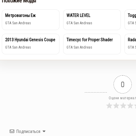
Похожие Моды
Метровагоны Еж
WATER LEVEL
Togg
GTA San Andreas
GTA San Andreas
GTA 
2013 Hyundai Genesis Coupe
Timecyc for Proper Shader
Rada
GTA San Andreas
GTA San Andreas
GTA 
0
Оцени материа
Подписаться