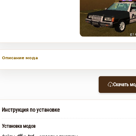
Rockstar и Netflix представят
новый трейлер геймплея GTA
6 первыми
0
35
Недельное событие GTA
Online: Летний ограбление (6–
12 августа)
Описание мода
0
368
Скачать мо
Инструкция по установке
Установка модов