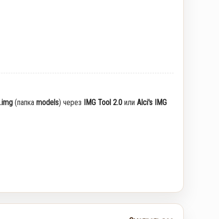
.img
(папка
models
) через
IMG Tool 2.0
или
Alci's IMG