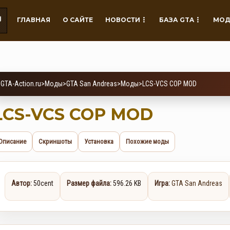
ГЛАВНАЯ
О САЙТЕ
НОВОСТИ
БАЗА GTA
МОД
GTA-Action.ru
>
Моды
>
GTA San Andreas
>
Моды
>
LCS-VCS COP MOD
LCS-VCS COP MOD
Описание
Скриншоты
Установка
Похожие моды
Автор:
50cent
Размер файла:
596.26 KB
Игра:
GTA San Andreas