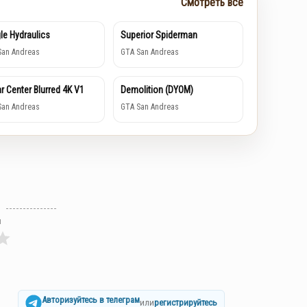
Смотреть все
le Hydraulics
Superior Spiderman
San Andreas
GTA San Andreas
r Center Blurred 4K V1
Demolition (DYOM)
San Andreas
GTA San Andreas
л
Авторизуйтесь в телеграм
или
регистрируйтесь