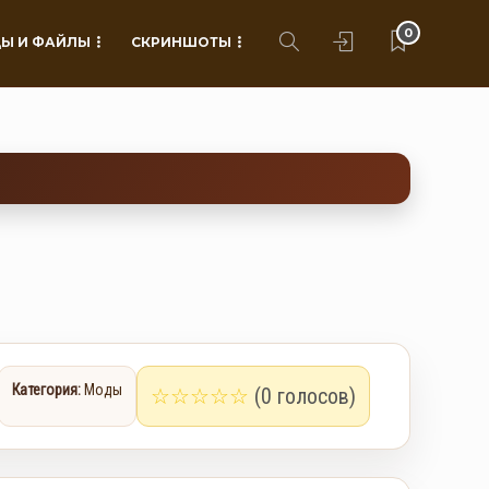
0
Ы И ФАЙЛЫ
СКРИНШОТЫ
Категория:
Моды
☆
☆
☆
☆
☆
(0 голосов)