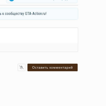
ь к сообществу GTA-Action.ru!
я*
ail*