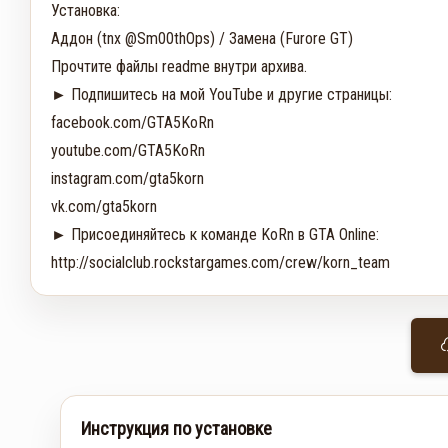
Установка:

Аддон (tnx @Sm00thOps) / Замена (Furore GT)

Прочтите файлы readme внутри архива.

► Подпишитесь на мой YouTube и другие страницы:

facebook.com/GTA5KoRn

youtube.com/GTA5KoRn

instagram.com/gta5korn

vk.com/gta5korn

► Присоединяйтесь к команде KoRn в GTA Online:

http://socialclub.rockstargames.com/crew/korn_team
Инструкция по установке