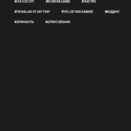
#GTA VICE CITY
#ROCKSTAR GAMES
#TAKE TWO
#THE BALLAD OF GAY TONY
#THE LOST AND DAMNED
#МОДДИНГ
#СКРИНШОТЫ
#ШТРАУС ЗЕЛЬНИК