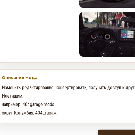
GTA Online: Неделя события
Cayo Summer Special — 30
июля по 5 августа
0
621
Rockstar прекращает
поддержку игр на
устройствах с iOS 16 и ниже
0
99
Описание мода
Изменить редактирование, конвертировать, получить доступ к друг
Илетишим:

например: 404garage.mods

округ Колумбия: 404_гараж