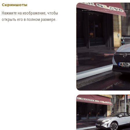
Скриншоты
Нажмите на изображение, чтобы
открыть его в полном размере.
Как получить редкий
номерной знак LS Pounders в
GTA Online на этой неделе
0
124