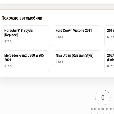
Похожие автомобили
Porsche 918 Spyder
Ford Crown Victoria 2011
2012
[Replace]
GTA 5
GTA 
GTA 5
Mercedes-Benz C300 W205
Niva Urban (Russian Style)
2024
2021
(Unl
GTA 5
GTA 5
GTA 
0
Оцени материа