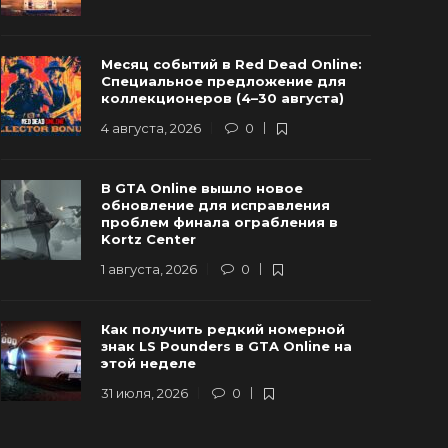
Разработчики GTA 6 провели важную
Предзаказ
Месяц событий в Red Dead Online:
стречу с руководством Rockstar
а выручка
Специальное предложение для
Games
превысить
коллекционеров (4–30 августа)
2 июля, 2026
0
179
16 июля, 2026
4 августа, 2026
0
В GTA Online вышло новое
обновление для исправления
проблем финала ограбления в
Kortz Center
1 августа, 2026
0
Как получить редкий номерной
знак LS Pounders в GTA Online на
этой неделе
31 июля, 2026
0