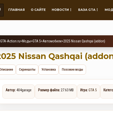
ГЛАВНАЯ
О САЙТЕ
НОВОСТИ
БАЗА GTA
МОД
GTA-Action.ru
>
Моды
>
GTA 5
>
Автомобили
>
2025 Nissan Qashqai (addon)
2025 Nissan Qashqai (addon
Описание
Скриншоты
Установка
Похожие моды
Автор:
404garage
Размер файла:
27.63 MB
Игра:
GTA 5
Катего