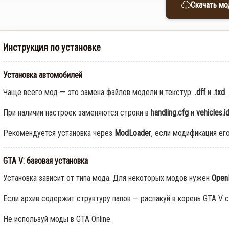
Скачать мо
Инструкция по установке
Установка автомобилей
Чаще всего мод — это замена файлов модели и текстур:
.dff
и
.txd
.
При наличии настроек заменяются строки в
handling.cfg
и
vehicles.i
Рекомендуется установка через
ModLoader
, если модификация ег
GTA V: базовая установка
Установка зависит от типа мода. Для некоторых модов нужен
Open
Если архив содержит структуру папок — распакуй в корень GTA V с
Не используй моды в GTA Online.