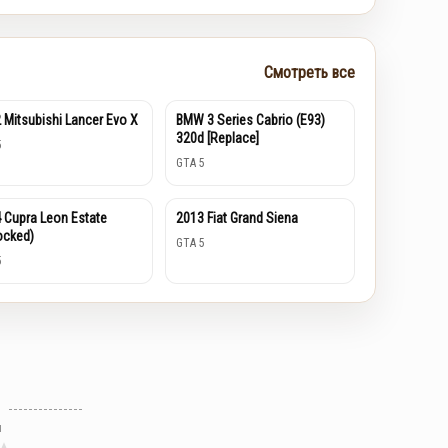
Смотреть все
 Mitsubishi Lancer Evo X
BMW 3 Series Cabrio (E93)
320d [Replace]
5
GTA 5
 Cupra Leon Estate
2013 Fiat Grand Siena
ocked)
GTA 5
5
л