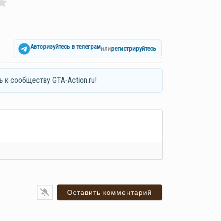
Авторизуйтесь в телеграм
или
регистрируйтесь
ь к сообществу GTA-Action.ru!
я*
ail*