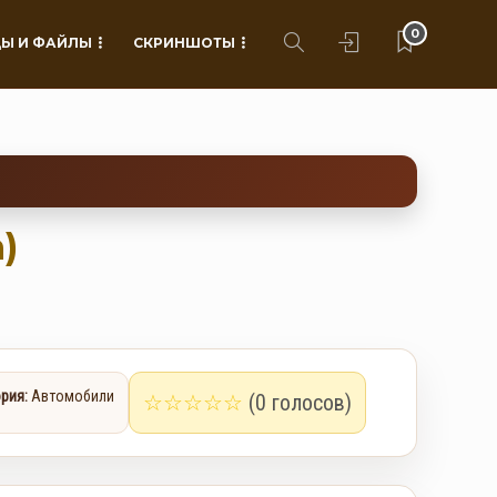
0
Ы И ФАЙЛЫ
СКРИНШОТЫ
)
рия:
Автомобили
☆
☆
☆
☆
☆
(0 голосов)