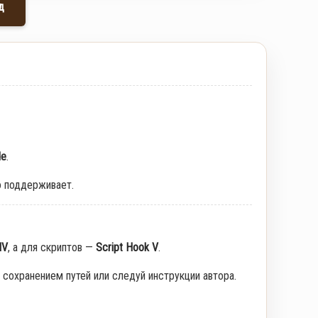
д
de
.
о поддерживает.
IV
, а для скриптов —
Script Hook V
.
 сохранением путей или следуй инструкции автора.