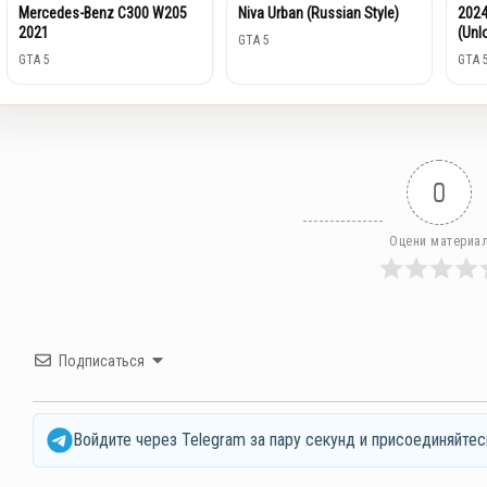
Mercedes-Benz C300 W205
Niva Urban (Russian Style)
2024
2021
(Unl
GTA 5
GTA 5
GTA 
0
Оцени материа
Подписаться
Войдите через Telegram за пару секунд и присоединяйтес