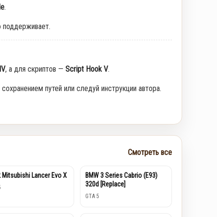
de
.
о поддерживает.
IV
, а для скриптов —
Script Hook V
.
 сохранением путей или следуй инструкции автора.
Смотреть все
 Mitsubishi Lancer Evo X
BMW 3 Series Cabrio (E93)
320d [Replace]
5
GTA 5