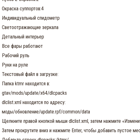
Окраска суппортов:4
Индивидуальный спидометр
Светоотражающие зеркала
Детальный интерьер
Все фары работают
Рабочий руль
Руки на руле
Текстовый файл в загрузке:
Папка ktmr находится в:
gtav/mods/update/x64/dlcpacks
dlclist.xml находится по адресу:
моды/обновление/update.rpf/common/data
Щелкните правой кнопкой мыши dlclist.xml, затем нажмите «Измени
Затем прокрутите вниз и нажмите Enter, чтобы добавить пустое ме
Добавьте строку dlcpacks:/ktmr/