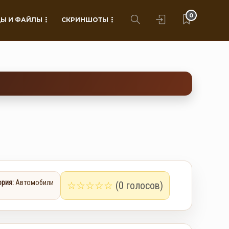
0
Ы И ФАЙЛЫ
СКРИНШОТЫ
ория:
Автомобили
☆
☆
☆
☆
☆
(0 голосов)