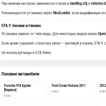
При наличии настроек заменяются строки в
handling.cfg
и
vehicles.i
Рекомендуется установка через
ModLoader
, если модификация ег
GTA V: базовая установка
Установка зависит от типа мода. Для некоторых модов нужен
Open
Если архив содержит структуру папок — распакуй в корень GTA V с
Не используй моды в GTA Online.
Похожие автомобили
Porsche 918 Spyder
Ford Crown Victoria 2011
2012
[Replace]
GTA 5
GTA 
GTA 5