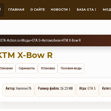
ГЛАВНАЯ
О САЙТЕ
НОВОСТИ
БАЗА GTA
МОД
GTA-Action.ru
>
Моды
>
GTA 5
>
Автомобили
>
KTM X-Bow R
KTM X-Bow R
Описание
Скриншоты
Установка
Похожие моды
Автор:
Hammer76
Размер файла:
26.23 MB
Игра:
GTA 5
Катег