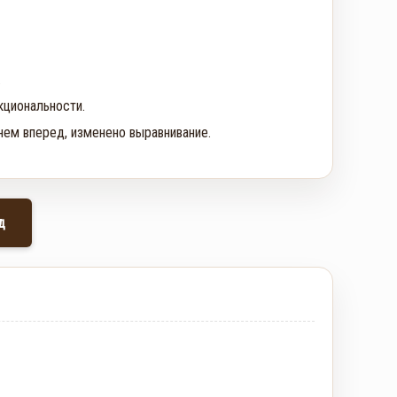
.
кциональности.
нем вперед, изменено выравнивание.
д