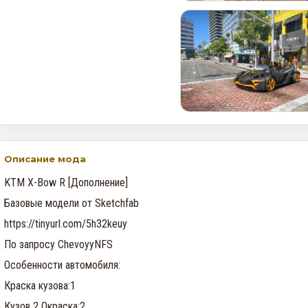
Как получить редкий
номерной знак LS Pounders в
GTA Online на этой неделе
0
133
GTA Online: Неделя события
Cayo Summer Special — 30
июля по 5 августа
0
633
Описание мода
KTM X-Bow R [Дополнение]
Базовые модели от Sketchfab
https://tinyurl.com/5h32keuy
По запросу ChevoyyNFS
Особенности автомобиля:
Краска кузова:1
Кузов 2 Окраска:2