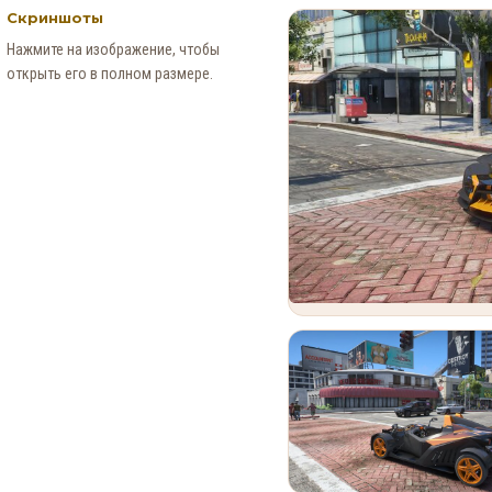
Скриншоты
Нажмите на изображение, чтобы
открыть его в полном размере.
В GTA Online вышло новое
обновление для исправления
проблем финала ограбления
в Kortz Center
0
184