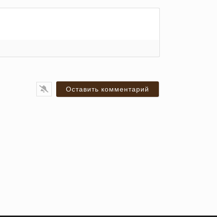
я*
ail*