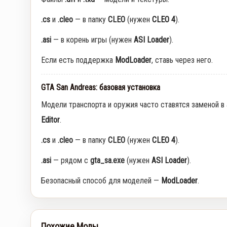
.cs
и
.cleo
— в папку
CLEO
(нужен
CLEO 4
).
.asi
— в корень игры (нужен
ASI Loader
).
Если есть поддержка
ModLoader
, ставь через него.
GTA San Andreas: базовая установка
Модели транспорта и оружия часто ставятся заменой в
Editor
.
.cs
и
.cleo
— в папку
CLEO
(нужен
CLEO 4
).
.asi
— рядом с
gta_sa.exe
(нужен
ASI Loader
).
Безопасный способ для моделей —
ModLoader
.
Похожие Моды