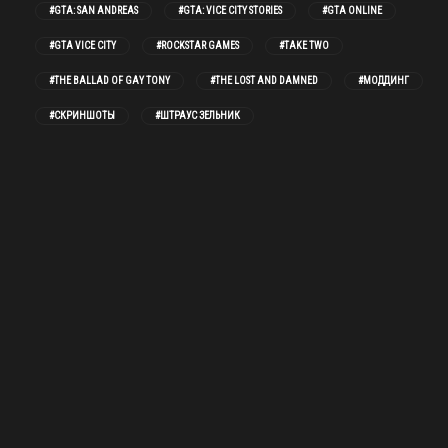
#GTA: SAN ANDREAS
#GTA: VICE CITY STORIES
#GTA ONLINE
#GTA VICE CITY
#ROCKSTAR GAMES
#TAKE TWO
#THE BALLAD OF GAY TONY
#THE LOST AND DAMNED
#МОДДИНГ
#СКРИНШОТЫ
#ШТРАУС ЗЕЛЬНИК