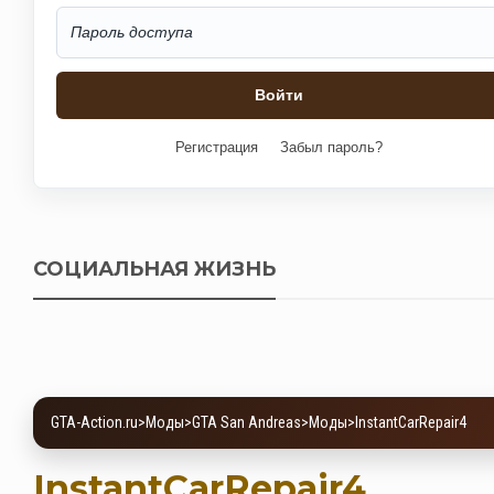
Регистрация
Забыл пароль?
СОЦИАЛЬНАЯ ЖИЗНЬ
GTA-Action.ru
>
Моды
>
GTA San Andreas
>
Моды
>
InstantCarRepair4
InstantCarRepair4