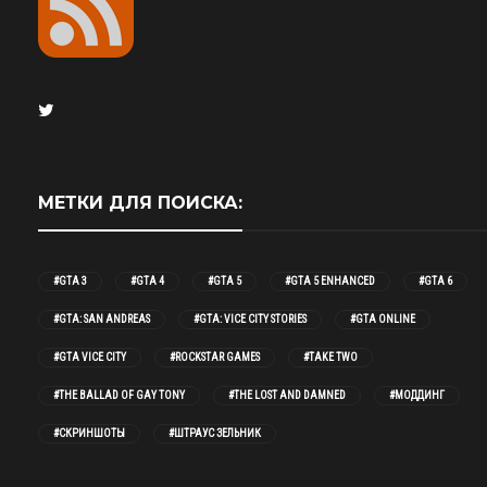
МЕТКИ ДЛЯ ПОИСКА:
#GTA 3
#GTA 4
#GTA 5
#GTA 5 ENHANCED
#GTA 6
#GTA: SAN ANDREAS
#GTA: VICE CITY STORIES
#GTA ONLINE
#GTA VICE CITY
#ROCKSTAR GAMES
#TAKE TWO
#THE BALLAD OF GAY TONY
#THE LOST AND DAMNED
#МОДДИНГ
#СКРИНШОТЫ
#ШТРАУС ЗЕЛЬНИК