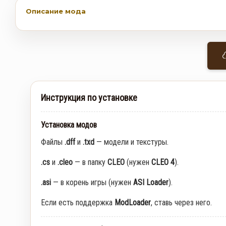
Описание мода
Инструкция по установке
Установка модов
Файлы
.dff
и
.txd
— модели и текстуры.
.cs
и
.cleo
— в папку
CLEO
(нужен
CLEO 4
).
.asi
— в корень игры (нужен
ASI Loader
).
Если есть поддержка
ModLoader
, ставь через него.