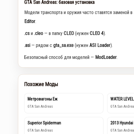
GTA San Andreas: базовая установка
Модели транспорта и оружия часто ставятся заменой в
Editor
.
.cs
и
.cleo
— в папку
CLEO
(нужен
CLEO 4
).
.asi
— рядом с
gta_sa.exe
(нужен
ASI Loader
).
Безопасный способ для моделей —
ModLoader
.
Похожие Моды
Метровагоны Еж
WATER LEVEL
GTA San Andreas
GTA San Andrea
Superior Spiderman
2013 Hyundai
GTA San Andreas
GTA San Andrea