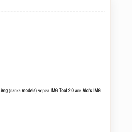
.img
(папка
models
) через
IMG Tool 2.0
или
Alci's IMG