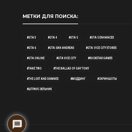
МЕТКИ ДЛЯ ПОИСКА:
#GTA 3
#GTA 4
#GTA 5
#GTA 5 ENHANCED
#GTA 6
#GTA: SAN ANDREAS
#GTA: VICE CITY STORIES
#GTA ONLINE
#GTA VICE CITY
#ROCKSTAR GAMES
#TAKE TWO
#THE BALLAD OF GAY TONY
#THE LOST AND DAMNED
#МОДДИНГ
#СКРИНШОТЫ
#ШТРАУС ЗЕЛЬНИК