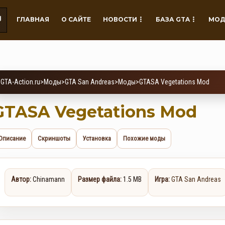
ГЛАВНАЯ
О САЙТЕ
НОВОСТИ
БАЗА GTA
МОД
GTA-Action.ru
>
Моды
>
GTA San Andreas
>
Моды
>
GTASA Vegetations Mod
GTASA Vegetations Mod
Описание
Скриншоты
Установка
Похожие моды
Автор:
Chinamann
Размер файла:
1.5 MB
Игра:
GTA San Andreas