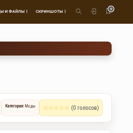
0
Ы И ФАЙЛЫ
СКРИНШОТЫ
Категория:
Моды
☆
☆
☆
☆
☆
(0 голосов)