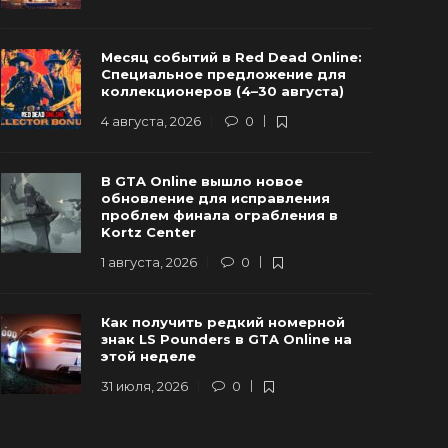
Разработчики GTA 6 провели важную
Предзаказ
Месяц событий в Red Dead Online:
стречу с руководством Rockstar
а выручка
Специальное предложение для
Games
превысить
коллекционеров (4–30 августа)
2 июля, 2026
0
181
16 июля, 2026
4 августа, 2026
0
В GTA Online вышло новое
обновление для исправления
проблем финала ограбления в
Kortz Center
1 августа, 2026
0
Как получить редкий номерной
знак LS Pounders в GTA Online на
этой неделе
31 июля, 2026
0