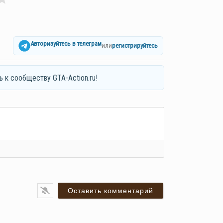
Авторизуйтесь в телеграм
или
регистрируйтесь
ь к сообществу GTA-Action.ru!
я*
ail*