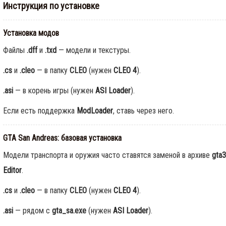
Инструкция по установке
GTA Online: Неделя события
Cayo Summer Special — 30
июля по 5 августа
Установка модов
0
626
Файлы
.dff
и
.txd
— модели и текстуры.
.cs
и
.cleo
— в папку
CLEO
(нужен
CLEO 4
).
Rockstar прекращает
поддержку игр на
устройствах с iOS 16 и ниже
.asi
— в корень игры (нужен
ASI Loader
).
0
100
Если есть поддержка
ModLoader
, ставь через него.
GTA San Andreas: базовая установка
Модели транспорта и оружия часто ставятся заменой в архиве
gta3
Editor
.
.cs
и
.cleo
— в папку
CLEO
(нужен
CLEO 4
).
.asi
— рядом с
gta_sa.exe
(нужен
ASI Loader
).