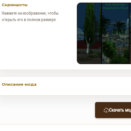
Скриншоты
Нажмите на изображение, чтобы
открыть его в полном размере.
Описание мода
Как получить редкий
номерной знак LS Pounders в
Скачать мо
GTA Online на этой неделе
0
125