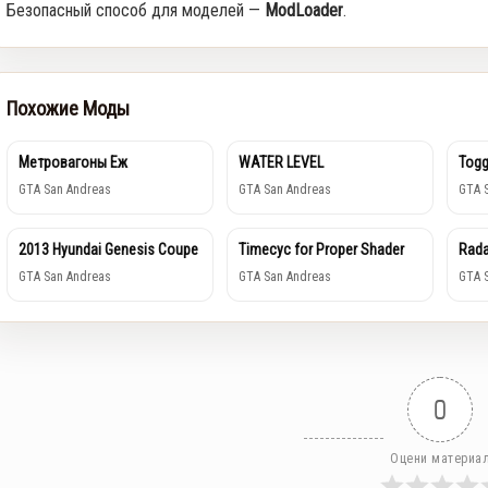
Безопасный способ для моделей —
ModLoader
.
Похожие Моды
Метровагоны Еж
WATER LEVEL
Togg
GTA San Andreas
GTA San Andreas
GTA 
2013 Hyundai Genesis Coupe
Timecyc for Proper Shader
Rada
GTA San Andreas
GTA San Andreas
GTA 
0
Оцени материа