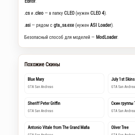
Editor
.
.cs
и
.cleo
— в папку
CLEO
(нужен
CLEO 4
).
.asi
— рядом с
gta_sa.exe
(нужен
ASI Loader
).
Безопасный способ для моделей —
ModLoader
.
Похожие Скины
Blue Mary
July 1st Skins
GTA San Andreas
GTA San Andrea
Sheriff Peter Griffin
Скин группы 
GTA San Andreas
GTA San Andrea
Antonio Vitale from The Grand Mafia
Oliver Tree
GTA San Andreas
GTA San Andrea