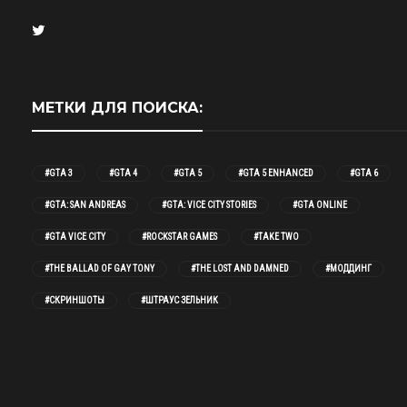
МЕТКИ ДЛЯ ПОИСКА:
#GTA 3
#GTA 4
#GTA 5
#GTA 5 ENHANCED
#GTA 6
#GTA: SAN ANDREAS
#GTA: VICE CITY STORIES
#GTA ONLINE
#GTA VICE CITY
#ROCKSTAR GAMES
#TAKE TWO
#THE BALLAD OF GAY TONY
#THE LOST AND DAMNED
#МОДДИНГ
#СКРИНШОТЫ
#ШТРАУС ЗЕЛЬНИК