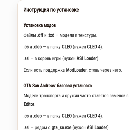
Инструкция по установке
Установка модов
Файлы
.dff
и
.txd
— модели и текстуры.
.cs
и
.cleo
— в папку
CLEO
(нужен
CLEO 4
).
.asi
— в корень игры (нужен
ASI Loader
).
Если есть поддержка
ModLoader
, ставь через него.
GTA San Andreas: базовая установка
Модели транспорта и оружия часто ставятся заменой в
Editor
.
.cs
и
.cleo
— в папку
CLEO
(нужен
CLEO 4
).
.asi
— рядом с
gta_sa.exe
(нужен
ASI Loader
).