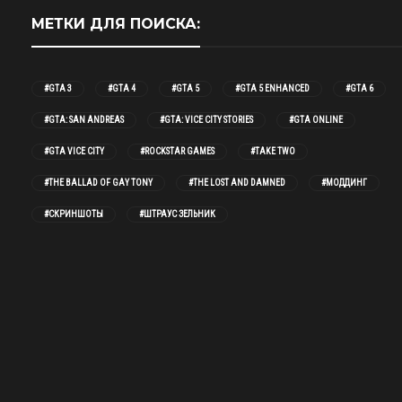
МЕТКИ ДЛЯ ПОИСКА:
#GTA 3
#GTA 4
#GTA 5
#GTA 5 ENHANCED
#GTA 6
#GTA: SAN ANDREAS
#GTA: VICE CITY STORIES
#GTA ONLINE
#GTA VICE CITY
#ROCKSTAR GAMES
#TAKE TWO
#THE BALLAD OF GAY TONY
#THE LOST AND DAMNED
#МОДДИНГ
#СКРИНШОТЫ
#ШТРАУС ЗЕЛЬНИК