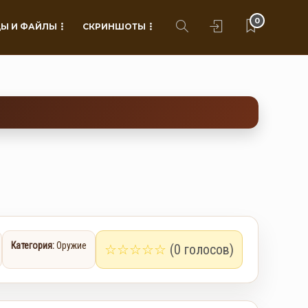
0
Ы И ФАЙЛЫ
СКРИНШОТЫ
Категория:
Оружие
☆
☆
☆
☆
☆
(0 голосов)