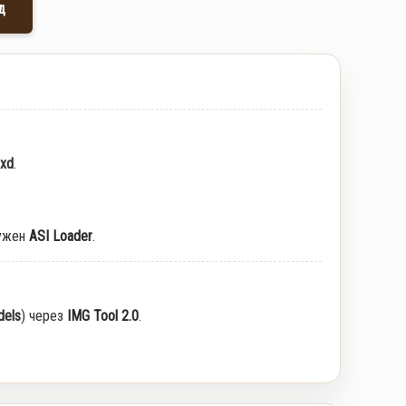
д
txd
.
ужен
ASI Loader
.
els
) через
IMG Tool 2.0
.