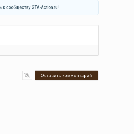
ь к сообществу GTA-Action.ru!
я*
ail*