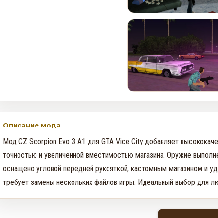
Rockstar и Netflix представят
новый трейлер геймплея GTA
6 первыми
0
35
Недельное событие GTA
Online: Летний ограбление (6–
12 августа)
0
371
Описание мода
Мод CZ Scorpion Evo 3 A1 для GTA Vice City добавляет высококач
точностью и увеличенной вместимостью магазина. Оружие выполне
оснащено угловой передней рукояткой, кастомным магазином и уд
требует замены нескольких файлов игры. Идеальный выбор для люб