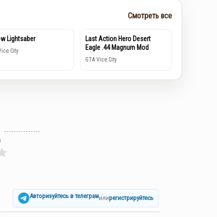
Смотреть все
ow Lightsaber
Last Action Hero Desert
Eagle .44 Magnum Mod
ice City
GTA Vice City
л
Авторизуйтесь в телеграм
или
регистрируйтесь