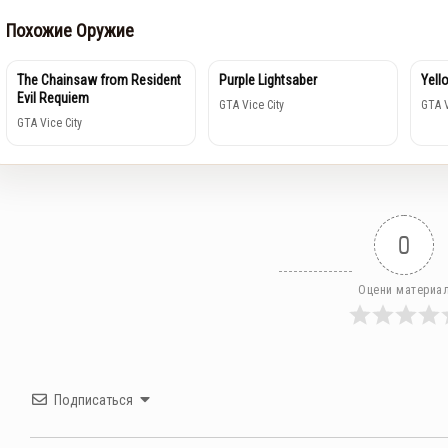
Похожие Оружие
The Chainsaw from Resident
Purple Lightsaber
Yell
Evil Requiem
GTA Vice City
GTA V
GTA Vice City
0
Оцени материа
Подписаться