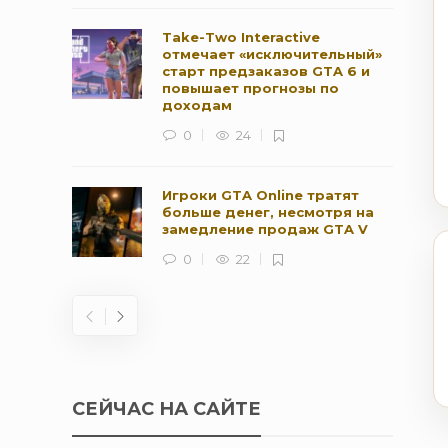
Take-Two Interactive
отмечает «исключительный»
старт предзаказов GTA 6 и
повышает прогнозы по
доходам
0
24
Игроки GTA Online тратят
больше денег, несмотря на
замедление продаж GTA V
0
22
СЕЙЧАС НА САЙТЕ