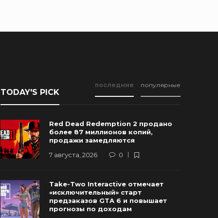
последние
популярные
TODAY'S PICK
Red Dead Redemption 2 продано
более 87 миллионов копий,
продажи замедляются
7 августа, 2026
0
Новые Арт-Работы GTA 6
Take-Two Interactive отмечает
Опубликованы Перед Выходом
Rockstar и
«исключительный» старт
Трейлера №3
трейлер г
предзаказов GTA 6 и повышает
прогнозы по доходам
 августа, 2026
0
93
6 августа, 20