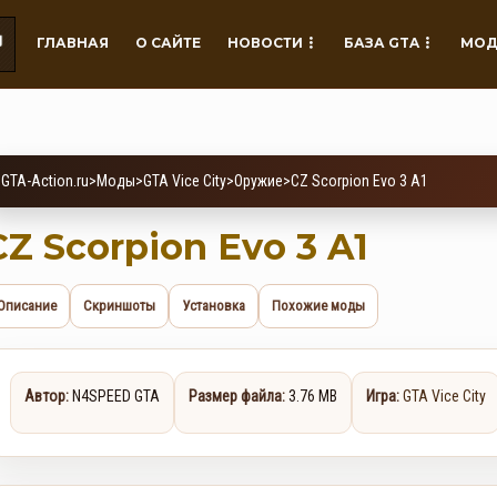
ГЛАВНАЯ
О САЙТЕ
НОВОСТИ
БАЗА GTA
МОД
GTA-Action.ru
>
Моды
>
GTA Vice City
>
Оружие
>
CZ Scorpion Evo 3 A1
CZ Scorpion Evo 3 A1
Описание
Скриншоты
Установка
Похожие моды
Автор:
N4SPEED GTA
Размер файла:
3.76 MB
Игра:
GTA Vice City