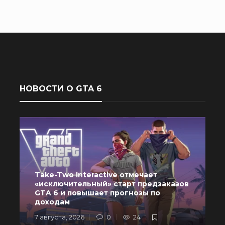
НОВОСТИ О GTA 6
Take-Two Interactive отмечает
«исключительный» старт предзаказов
GTA 6 и повышает прогнозы по
доходам
7 августа, 2026
0
24
6