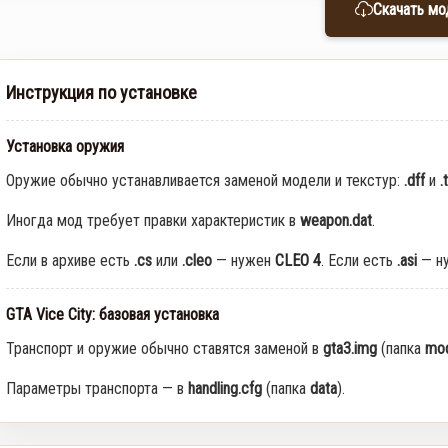
Скачать мо
Инструкция по установке
Установка оружия
Оружие обычно устанавливается заменой модели и текстур:
.dff
и
.
Иногда мод требует правки характеристик в
weapon.dat
.
Если в архиве есть
.cs
или
.cleo
— нужен
CLEO 4
. Если есть
.asi
— н
GTA Vice City: базовая установка
Транспорт и оружие обычно ставятся заменой в
gta3.img
(папка
mod
Параметры транспорта — в
handling.cfg
(папка
data
).