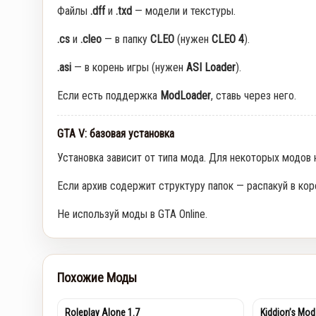
Файлы
.dff
и
.txd
— модели и текстуры.
.cs
и
.cleo
— в папку
CLEO
(нужен
CLEO 4
).
.asi
— в корень игры (нужен
ASI Loader
).
Если есть поддержка
ModLoader
, ставь через него.
GTA V: базовая установка
Установка зависит от типа мода. Для некоторых модов
Если архив содержит структуру папок — распакуй в кор
Не используй моды в GTA Online.
Похожие Моды
Roleplay Alone 1.7
Kiddion’s Mod