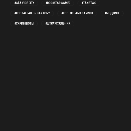
#GTA VICE CITY
#ROCKSTAR GAMES
#TAKE TWO
#THE BALLAD OF GAY TONY
#THE LOST AND DAMNED
#МОДДИНГ
#СКРИНШОТЫ
#ШТРАУС ЗЕЛЬНИК