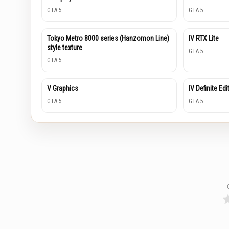
GTA 5
GTA 5
Tokyo Metro 8000 series (Hanzomon Line)
IV RTX Lite
style texture
GTA 5
GTA 5
V Graphics
IV Definite Edi
GTA 5
GTA 5