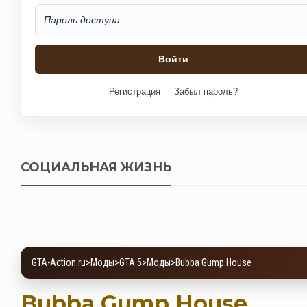
Регистрация
Забыл пароль?
СОЦИАЛЬНАЯ ЖИЗНЬ
GTA-Action.ru
>
Моды
>
GTA 5
>
Моды
>
Bubba Gump House
Bubba Gump House