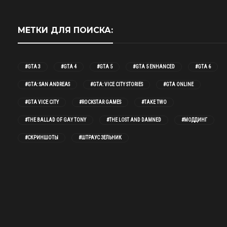
МЕТКИ ДЛЯ ПОИСКА:
#GTA 3
#GTA 4
#GTA 5
#GTA 5 ENHANCED
#GTA 6
#GTA: SAN ANDREAS
#GTA: VICE CITY STORIES
#GTA ONLINE
#GTA VICE CITY
#ROCKSTAR GAMES
#TAKE TWO
#THE BALLAD OF GAY TONY
#THE LOST AND DAMNED
#МОДДИНГ
#СКРИНШОТЫ
#ШТРАУС ЗЕЛЬНИК