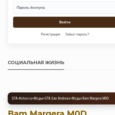
Регистрация
Забыл пароль?
СОЦИАЛЬНАЯ ЖИЗНЬ
GTA-Action.ru
>
Моды
>
GTA San Andreas
>
Моды
>
Bam Margera M0D
Bam Margera M0D