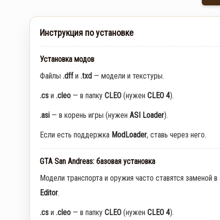
Инструкция по установке
Установка модов
Файлы
.dff
и
.txd
— модели и текстуры.
.cs
и
.cleo
— в папку
CLEO
(нужен
CLEO 4
).
.asi
— в корень игры (нужен
ASI Loader
).
Если есть поддержка
ModLoader
, ставь через него.
GTA San Andreas: базовая установка
Модели транспорта и оружия часто ставятся заменой в
Editor
.
.cs
и
.cleo
— в папку
CLEO
(нужен
CLEO 4
).