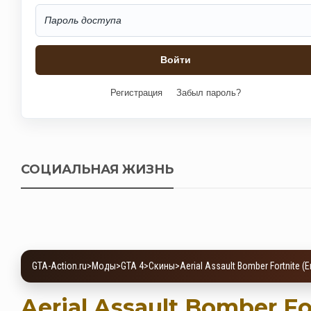
Регистрация
Забыл пароль?
СОЦИАЛЬНАЯ ЖИЗНЬ
GTA-Action.ru
>
Моды
>
GTA 4
>
Скины
>
Aerial Assault Bomber Fortnite (Er
Aerial Assault Bomber For