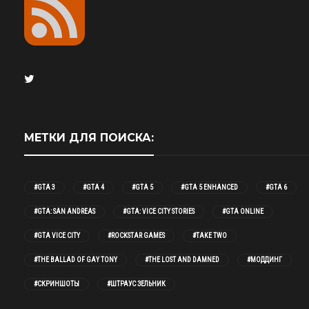
МЕТКИ ДЛЯ ПОИСКА:
#GTA 3
#GTA 4
#GTA 5
#GTA 5 ENHANCED
#GTA 6
#GTA: SAN ANDREAS
#GTA: VICE CITY STORIES
#GTA ONLINE
#GTA VICE CITY
#ROCKSTAR GAMES
#TAKE TWO
#THE BALLAD OF GAY TONY
#THE LOST AND DAMNED
#МОДДИНГ
#СКРИНШОТЫ
#ШТРАУС ЗЕЛЬНИК