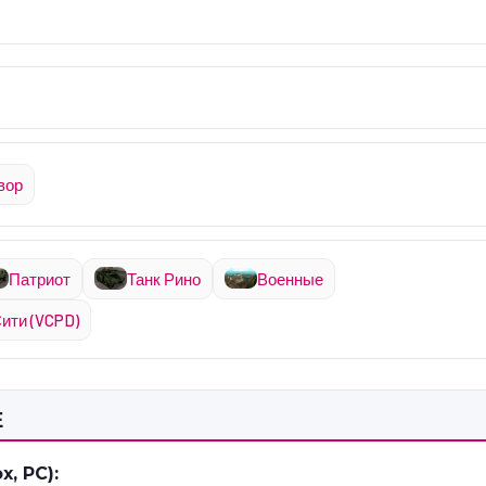
вор
Патриот
Танк Рино
Военные
ити (VCPD)
Е
, PC):