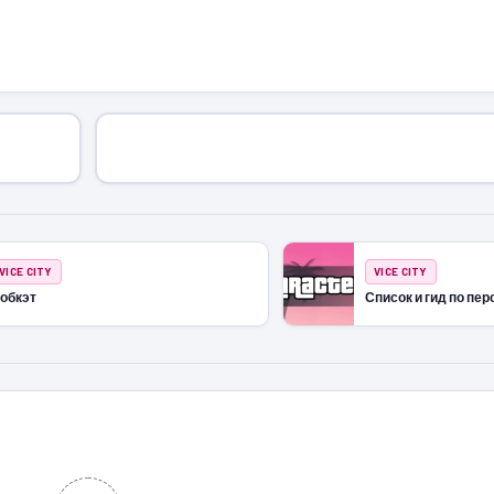
VICE CITY
VICE CITY
обкэт
Список и гид по пер