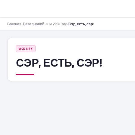
GTA-Action.ru
Главная
›
База знаний
›
GTA Vice City
›
Сэр, есть, сэр!
VICE CITY
СЭР, ЕСТЬ, СЭР!