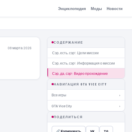
Энциклопедия
Моды
Новости
СОДЕРЖАНИЕ
08 марта 2026
Сэр, есть, сэр!: Цели миссии
Сэр, есть, сэр!: Информация о миссии
Сэр, да, сэр!: Видео прохождение
НАВИГАЦИЯ GTA VICE CITY
Все игры
›
GTA Vice City
›
ПОДЕЛИТЬСЯ
Копировать
VK
TG