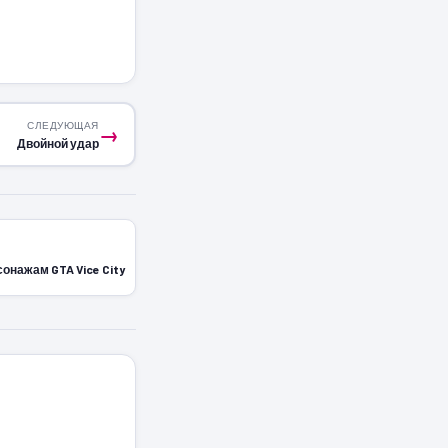
СЛЕДУЮЩАЯ
→
Двойной удар
сонажам GTA Vice City