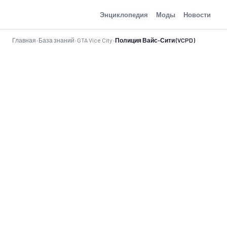
GTA-Action.ru
Энциклопедия
Моды
Новости
Главная
›
База знаний
›
GTA Vice City
›
Полиция Вайс-Сити (VCPD)