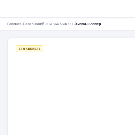
GTA-Action.ru
Главная
›
База знаний
›
GTA San Andreas
›
Хиппи-шоппер
SAN ANDREAS