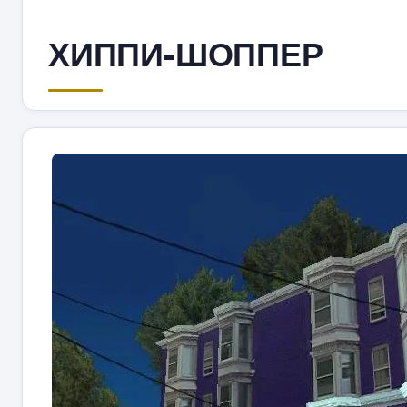
ХИППИ-ШОППЕР