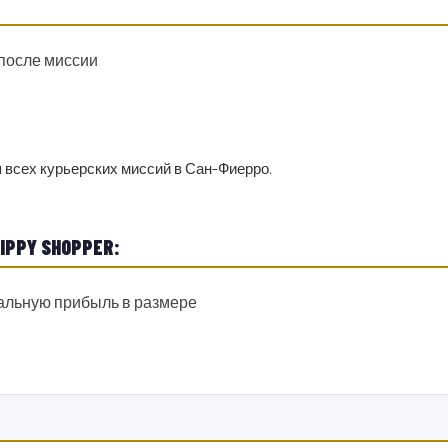
 после миссии
 всех курьерских миссий в Сан-Фиерро.
PY SHOPPER:
мальную прибыль в размере