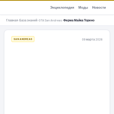
GTA-Action.ru
Энциклопедия
Моды
Новости
Главная
›
База знаний
›
GTA San Andreas
›
Ферма Майка Торено
09 марта 2026
SAN ANDREAS