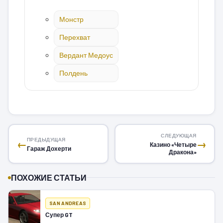
Монстр
Перехват
Вердант Медоус
Полдень
СЛЕДУЮЩАЯ
ПРЕДЫДУЩАЯ
←
→
Казино «Четыре
Гараж Дохерти
Дракона»
ПОХОЖИЕ СТАТЬИ
SAN ANDREAS
Супер GT