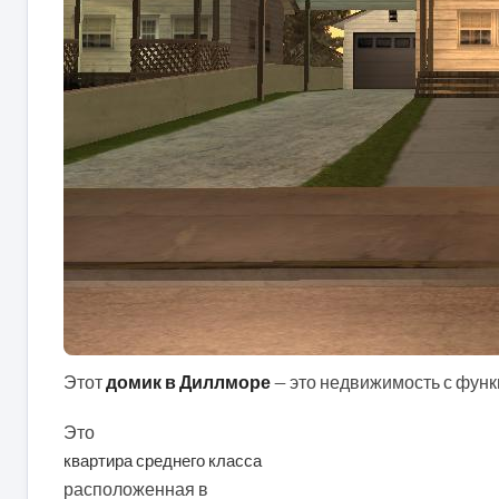
Этот
домик в Диллморе
— это недвижимость с функц
Это
квартира среднего класса
расположенная в