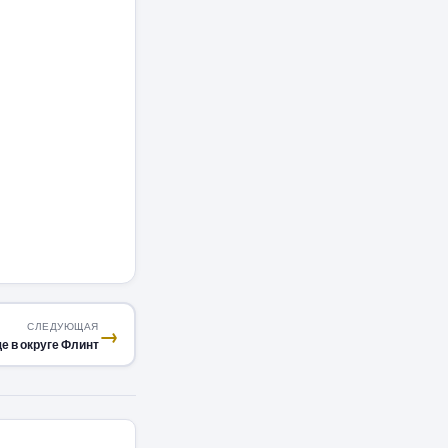
СЛЕДУЮЩАЯ
→
е в округе Флинт