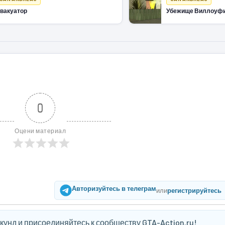
вакуатор
Убежище Виллоуф
0
Оцени материал
Авторизуйтесь в телеграм
или
регистрируйтесь
екунд и присоединяйтесь к сообществу GTA-Action.ru!