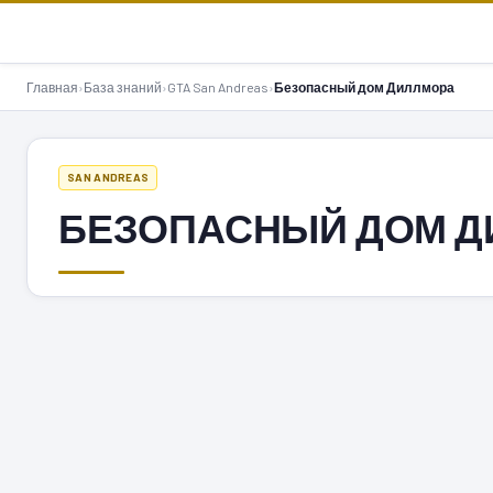
GTA-Action.ru
Главная
›
База знаний
›
GTA San Andreas
›
Безопасный дом Диллмора
SAN ANDREAS
БЕЗОПАСНЫЙ ДОМ Д