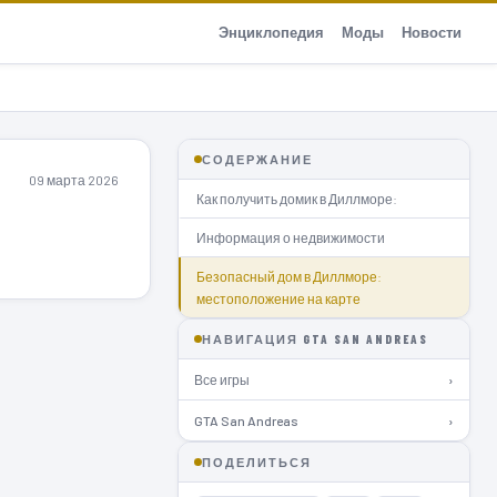
Энциклопедия
Моды
Новости
СОДЕРЖАНИЕ
09 марта 2026
Как получить домик в Диллморе:
Информация о недвижимости
Безопасный дом в Диллморе:
местоположение на карте
НАВИГАЦИЯ GTA SAN ANDREAS
Все игры
›
GTA San Andreas
›
ПОДЕЛИТЬСЯ