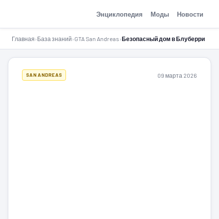
GTA-Action.ru
Энциклопедия
Моды
Новости
Главная
›
База знаний
›
GTA San Andreas
›
Безопасный дом в Блуберри
09 марта 2026
SAN ANDREAS