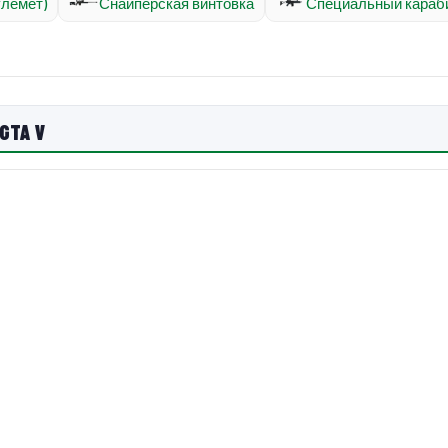
улемёт)
Снайперская винтовка
Специальный караб
GTA V