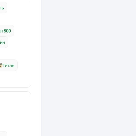
ль
н 800
ейн
Титан