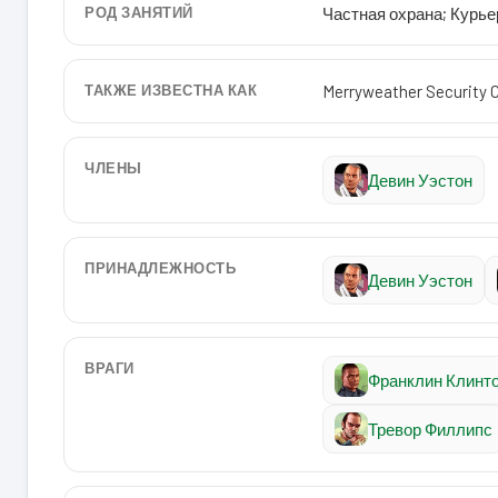
РОД ЗАНЯТИЙ
Частная охрана; Курь
ТАКЖЕ ИЗВЕСТНА КАК
Merryweather Security 
ЧЛЕНЫ
Девин Уэстон
ПРИНАДЛЕЖНОСТЬ
Девин Уэстон
ВРАГИ
Франклин Клинт
Тревор Филлипс