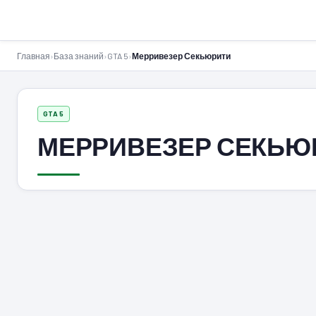
GTA-Action.ru
Главная
›
База знаний
›
GTA 5
›
Мерривезер Секьюрити
GTA 5
МЕРРИВЕЗЕР СЕКЬЮ