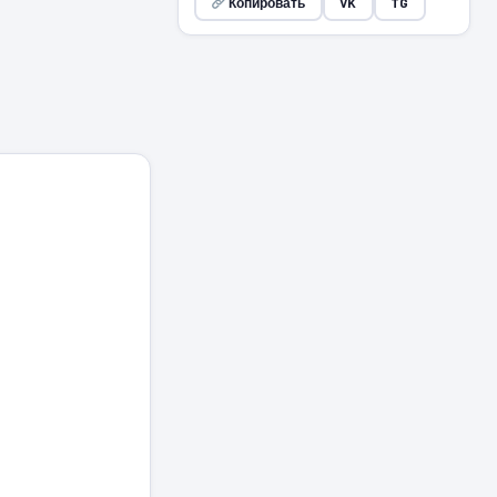
Копировать
VK
TG