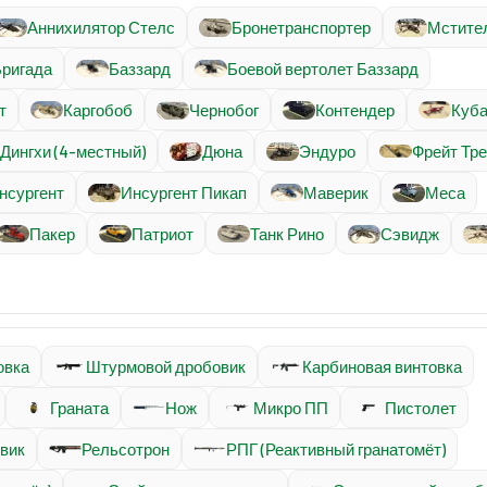
Аннихилятор Стелс
Бронетранспортер
Мстите
ригада
Баззард
Боевой вертолет Баззард
т
Каргобоб
Чернобог
Контендер
Куба
Дингхи (4-местный)
Дюна
Эндуро
Фрейт Тр
нсургент
Инсургент Пикап
Маверик
Меса
Пакер
Патриот
Танк Рино
Сэвидж
овка
Штурмовой дробовик
Карбиновая винтовка
Граната
Нож
Микро ПП
Пистолет
вик
Рельсотрон
РПГ (Реактивный гранатомёт)