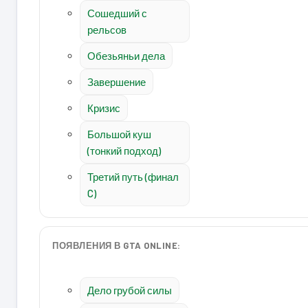
Сошедший с
рельсов
Обезьяньи дела
Завершение
Кризис
Большой куш
(тонкий подход)
Третий путь (финал
C)
ПОЯВЛЕНИЯ В GTA ONLINE:
Дело грубой силы