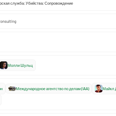
ерская служба; Убийства; Сопровождение
Consulting
Молли Шульц
он
Международное агентство по делам (IAA)
Майкл 