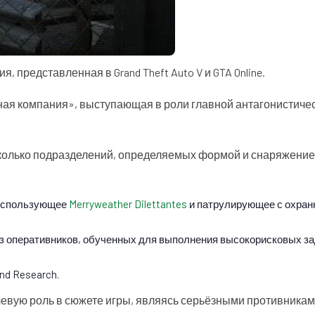
я, представленная в Grand Theft Auto V и GTA Online.
анная компания», выступающая в роли главной антагонистиче
сколько подразделений, определяемых формой и снаряжение
 использующее
Merryweather Dilettantes
и патрулирующее с охра
 оперативников, обученных для выполнения высокорисковых за
nd Research.
чевую роль в сюжете игры, являясь серьёзными противникам