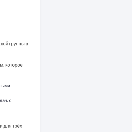
ской группы в
м, которое
нными
дач, с
и для трёх