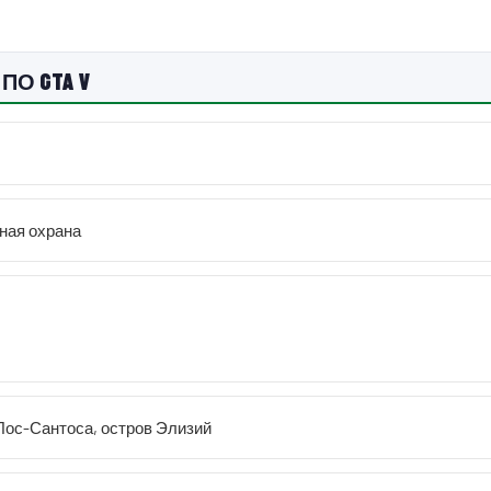
ПО GTA V
ная охрана
Лос-Сантоса, остров Элизий