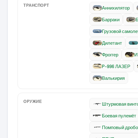
ТРАНСПОРТ
Аннихилятор
Барраки
Б
Грузовой самоле
Дилетант
Фроггер
И
P-996 ЛАЗЕР
Валькирия
ОРУЖИЕ
Штурмовая винт
Боевая пулемёт
Помповый дробо