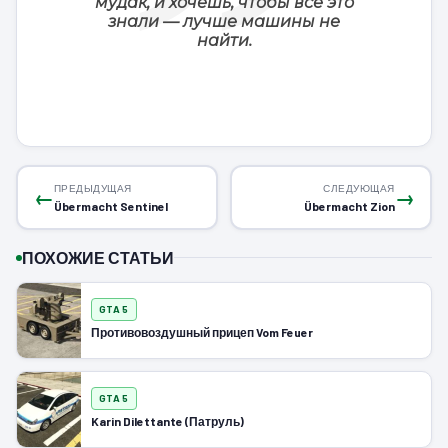
мудак, и хочешь, чтобы все это
знали — лучше машины не
найти.
ПРЕДЫДУЩАЯ
СЛЕДУЮЩАЯ
←
→
Übermacht Sentinel
Übermacht Zion
ПОХОЖИЕ СТАТЬИ
GTA 5
Противовоздушный прицеп Vom Feuer
GTA 5
Karin Dilettante (Патруль)