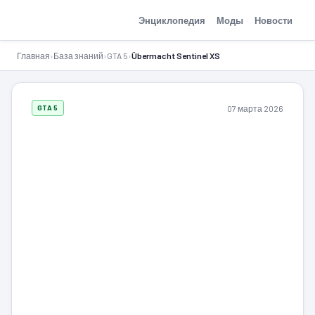
GTA-Action.ru
Энциклопедия
Моды
Новости
Главная
›
База знаний
›
GTA 5
›
Übermacht Sentinel XS
07 марта 2026
GTA 5