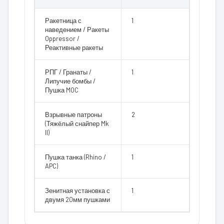
Ракетница с
1
наведением / Ракеты
Oppressor /
Реактивные ракеты
РПГ / Гранаты /
1
Липучие бомбы /
Пушка MOC
Взрывные патроны
2
(Тяжёлый снайпер Mk
II)
Пушка танка (Rhino /
1
APC)
Зенитная установка с
1
двумя 20мм пушками