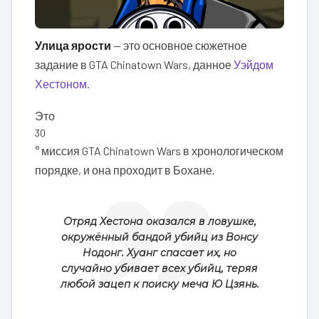
Улица ярости
— это основное сюжетное
задание в GTA Chinatown Wars, данное
Уэйдом
Хестоном
.
Это
30
° миссия GTA Chinatown Wars в хронологическом
порядке, и она проходит в Бохане.
Отряд Хестона оказался в ловушке,
окружённый бандой убийц из Вонсу
Нодонг. Хуанг спасает их, но
случайно убивает всех убийц, теряя
любой зацеп к поиску меча Ю Цзянь.