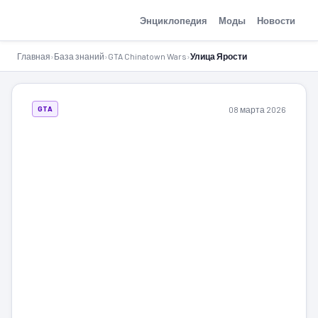
GTA-Action.ru
Энциклопедия
Моды
Новости
Главная
›
База знаний
›
GTA Chinatown Wars
›
Улица Ярости
08 марта 2026
GTA