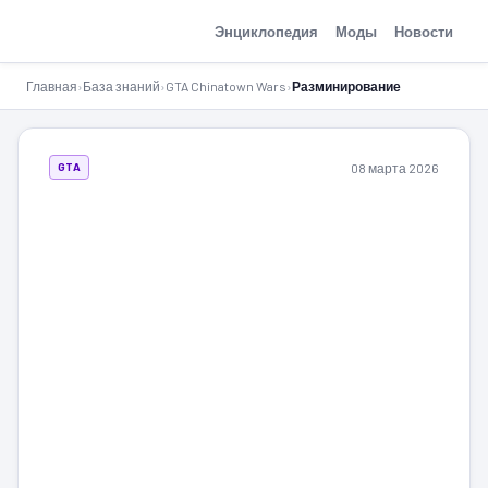
GTA-Action.ru
Энциклопедия
Моды
Новости
Главная
›
База знаний
›
GTA Chinatown Wars
›
Разминирование
08 марта 2026
GTA