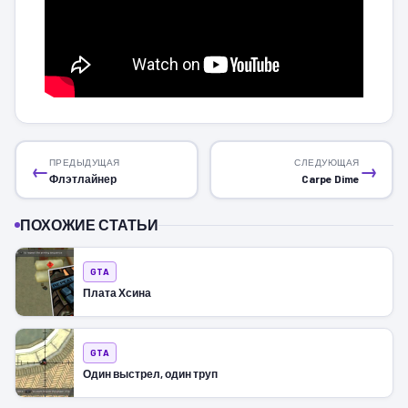
ПРЕДЫДУЩАЯ
СЛЕДУЮЩАЯ
←
→
Флэтлайнер
Carpe Dime
ПОХОЖИЕ СТАТЬИ
GTA
Плата Хсина
GTA
Один выстрел, один труп