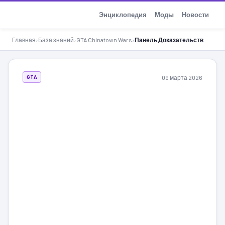
GTA-Action.ru
Энциклопедия
Моды
Новости
Главная
›
База знаний
›
GTA Chinatown Wars
›
Панель Доказательств
09 марта 2026
GTA