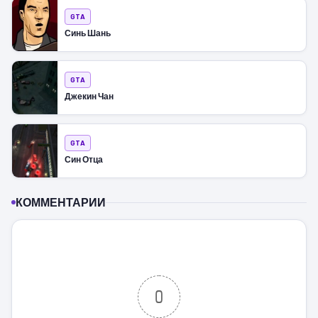
GTA
Синь Шань
GTA
Джекин Чан
GTA
Син Отца
КОММЕНТАРИИ
0