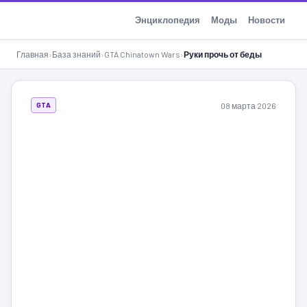
GTA-Action.ru
Энциклопедия
Моды
Новости
Главная
›
База знаний
›
GTA Chinatown Wars
›
Руки прочь от беды
08 марта 2026
GTA